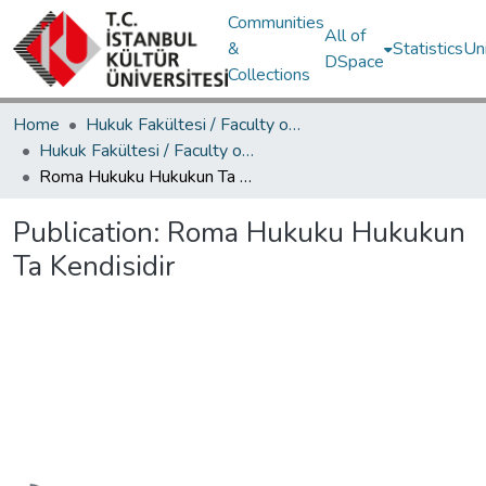
Communities
All of
&
Statistics
Un
DSpace
Collections
Home
Hukuk Fakültesi / Faculty of Law
Hukuk Fakültesi / Faculty of Law
Roma Hukuku Hukukun Ta Kendisidir
Publication:
Roma Hukuku Hukukun
Ta Kendisidir
Loading...