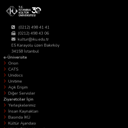
(0212) 498 41 41
(0212) 498 43 06
kultur@iku.edu.tr
E5 Karayolu üzeri Bakırköy
34158 İstanbul
e-Üniversite
Orion
CATS
Unidocs
Unitime
Açık Erişim
Diğer Servisler
Ziyaretciler İçin
Yerleşkelerimiz
İnsan Kaynakları
Basında İKÜ
Kültür Ajandası