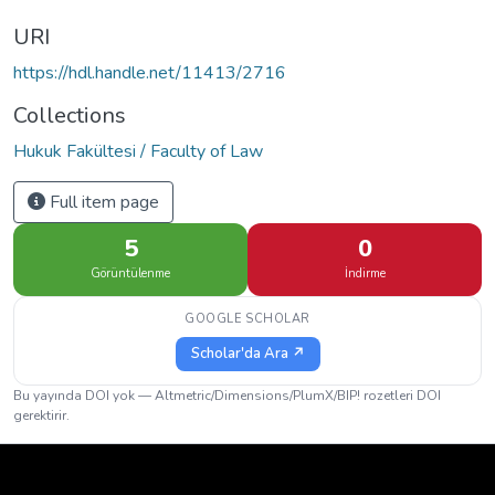
URI
https://hdl.handle.net/11413/2716
Collections
Hukuk Fakültesi / Faculty of Law
Full item page
5
0
Görüntülenme
İndirme
GOOGLE SCHOLAR
Scholar'da Ara ↗
Bu yayında DOI yok — Altmetric/Dimensions/PlumX/BIP! rozetleri DOI
gerektirir.