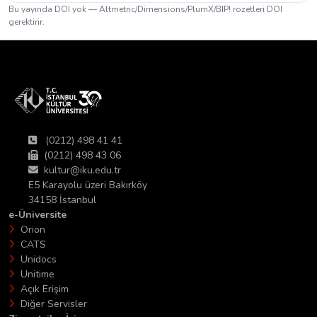
Bu yayında DOI yok — Altmetric/Dimensions/PlumX/BIP! rozetleri DOI
gerektirir.
(0212) 498 41 41
(0212) 498 43 06
kultur@iku.edu.tr
E5 Karayolu üzeri Bakırköy
34158 İstanbul
e-Üniversite
Orion
CATS
Unidocs
Unitime
Açık Erişim
Diğer Servisler