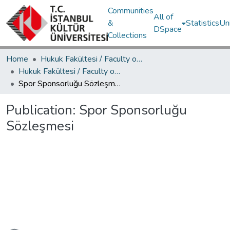
Communities
All of
&
Statistics
Un
DSpace
Collections
Home
Hukuk Fakültesi / Faculty of Law
Hukuk Fakültesi / Faculty of Law
Spor Sponsorluğu Sözleşmesi
Publication:
Spor Sponsorluğu
Sözleşmesi