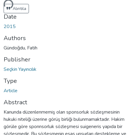
ding...
Alıntıla
Date
2015
Authors
Gündoğdu, Fatih
Publisher
Seçkin Yayıncılık
Type
Article
Abstract
Kanunda düzenlenmemiş olan sponsorluk sözleşmesinin
hukuki niteliği üzerine görüş birliği bulunmamaktadır. Hakim
görüle göre sponnsorluk sözleşmesi suigeneris yapıda bir
sözleşmedir. Bu sözleşmenin esas unsurları destekleme ve