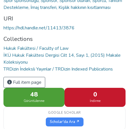
Spor sponsorluğu, Sponsor, Sponsor olunan, Sporcu, Tanıtım
Destekleme, İmaj transferi, Kişilik hakkının kısıtlanması
URI
https://hdl.handle.net/11413/3876
Collections
Hukuk Fakültesi / Faculty of Law
İKÜ Hukuk Fakültesi Dergisi Cilt 14, Sayı 1, (2015) Makale
Koleksiyonu
TRDizin İndeksli Yayınlar / TRDizin Indexed Publications
Full item page
48
0
Görüntülenme
İndirme
GOOGLE SCHOLAR
Scholar'da Ara ↗