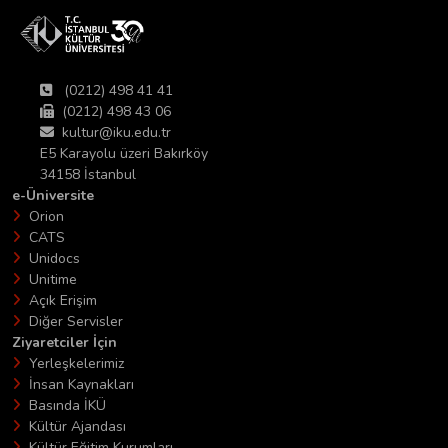
(0212) 498 41 41
(0212) 498 43 06
kultur@iku.edu.tr
E5 Karayolu üzeri Bakırköy
34158 İstanbul
e-Üniversite
Orion
CATS
Unidocs
Unitime
Açık Erişim
Diğer Servisler
Ziyaretciler İçin
Yerleşkelerimiz
İnsan Kaynakları
Basında İKÜ
Kültür Ajandası
Kültür Eğitim Kurumları