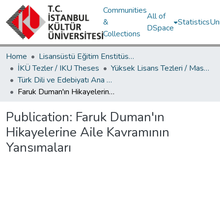
Communities
All of
&
Statistics
Un
DSpace
Collections
Home
Lisansüstü Eğitim Enstitüsü / Postgraduate Education Institute
İKÜ Tezler / IKU Theses
Yüksek Lisans Tezleri / Master's Theses
Türk Dili ve Edebiyatı Ana Bilim Dalı / Department of Turkish Language and Literature
Faruk Duman'ın Hikayelerine Aile Kavramının Yansımaları
Publication:
Faruk Duman'ın
Hikayelerine Aile Kavramının
Yansımaları