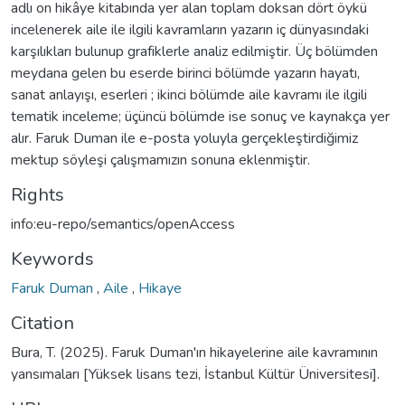
adlı on hikâye kitabında yer alan toplam doksan dört öykü
incelenerek aile ile ilgili kavramların yazarın iç dünyasındaki
karşılıkları bulunup grafiklerle analiz edilmiştir. Üç bölümden
meydana gelen bu eserde birinci bölümde yazarın hayatı,
sanat anlayışı, eserleri ; ikinci bölümde aile kavramı ile ilgili
tematik inceleme; üçüncü bölümde ise sonuç ve kaynakça yer
alır. Faruk Duman ile e-posta yoluyla gerçekleştirdiğimiz
mektup söyleşi çalışmamızın sonuna eklenmiştir.
Rights
info:eu-repo/semantics/openAccess
Keywords
Faruk Duman
,
Aile
,
Hikaye
Citation
Bura, T. (2025). Faruk Duman'ın hikayelerine aile kavramının
yansımaları [Yüksek lisans tezi, İstanbul Kültür Üniversitesi].