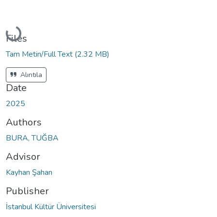
Loading...
Files
Tam Metin/Full Text
(2.32 MB)
Alıntıla
Date
2025
Authors
BURA, TUĞBA
Advisor
Kayhan Şahan
Publisher
İstanbul Kültür Üniversitesi