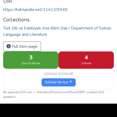
URI
https://hdl.handle.net/11413/9949
Collections
Türk Dili ve Edebiyatı Ana Bilim Dalı / Department of Turkish
Language and Literature
Full item page
3
4
Görüntülenme
İndirme
GOOGLE SCHOLAR
Scholar'da Ara ↗
Bu yayında DOI yok — Altmetric/Dimensions/PlumX/BIP! rozetleri DOI
gerektirir.