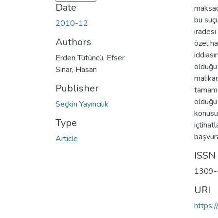
Date
maksadı
bu suç
2010-12
irades
Authors
özel ha
iddiası
Erden Tütüncü, Efser
olduğu 
Sınar, Hasan
malikan
Publisher
tamamen
olduğu 
Seçkin Yayıncılık
konusu
Type
içtihat
başvura
Article
ISSN
1309-
URI
https: