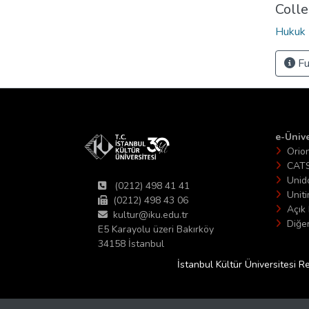
Colle
Hukuk 
Fu
e-Ünive
Orio
CAT
Unid
(0212) 498 41 41
Unit
(0212) 498 43 06
Açık 
kultur@iku.edu.tr
Diğer
E5 Karayolu üzeri Bakırköy
34158 İstanbul
İstanbul Kültür Üniversitesi R