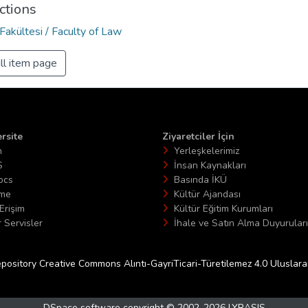
ctions
Fakültesi / Faculty of Law
ll item page
rsite
Ziyaretciler İçin
n
Yerleşkelerimiz
S
İnsan Kaynakları
ocs
Basında İKÜ
ime
Kültür Ajandası
Erişim
Kültür Eğitim Kurumları
 Servisler
İhale ve Satın Alma Duyuruları
epository Creative Commons Alıntı-GayriTicari-Türetilemez 4.0 Uluslararas
DSpace software
copyright © 2002-2026
LYRASIS