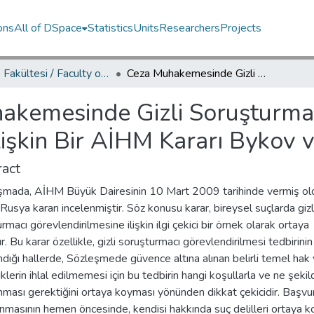
ons
All of DSpace
Statistics
Units
Researchers
Projects
Hukuk Fakültesi / Faculty of Law
Ceza Muhakemesinde Gizli Soruşturmacı Görevlendirilmesine İlişkin Bir AİHM Kararı Bykov v. Rusya
akemesinde Gizli Soruşturma
lişkin Bir AİHM Kararı Bykov 
act
ışmada, AİHM Büyük Dairesinin 10 Mart 2009 tarihinde vermiş o
usya kararı incelenmiştir. Söz konusu karar, bireysel suçlarda gizl
rmacı görevlendirilmesine ilişkin ilgi çekici bir örnek olarak ortaya
ır. Bu karar özellikle, gizli soruşturmacı görevlendirilmesi tedbirinin
dığı hallerde, Sözleşmede güvence altına alınan belirli temel hak
klerin ihlal edilmemesi için bu tedbirin hangi koşullarla ve ne şekil
ması gerektiğini ortaya koyması yönünden dikkat çekicidir. Başvu
nmasının hemen öncesinde, kendisi hakkında suç delilleri ortaya 