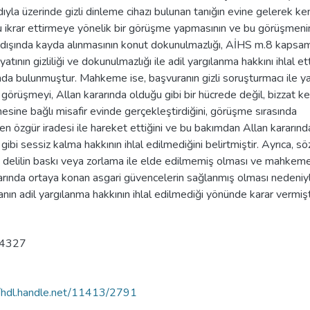
yla üzerinde gizli dinleme cihazı bulunan tanığın evine gelerek ke
u ikrar ettirmeye yönelik bir görüşme yapmasının ve bu görüşmeni
i dışında kayda alınmasının konut dokunulmazlığı, AİHS m.8 kapsa
yatının gizliliği ve dokunulmazlığı ile adil yargılanma hakkını ihlal ett
nda bulunmuştur. Mahkeme ise, başvuranın gizli soruşturmacı ile 
görüşmeyi, Allan kararında olduğu gibi bir hücrede değil, bizzat ke
esine bağlı misafir evinde gerçekleştirdiğini, görüşme sırasında
 özgür iradesi ile hareket ettiğini ve bu bakımdan Allan kararınd
gibi sessiz kalma hakkının ihlal edilmediğini belirtmiştir. Ayrıca, sö
 delilin baskı veya zorlama ile elde edilmemiş olması ve mahkem
larında ortaya konan asgari güvencelerin sağlanmış olması nedeniy
nın adil yargılanma hakkının ihlal edilmediği yönünde karar vermişt
4327
//hdl.handle.net/11413/2791