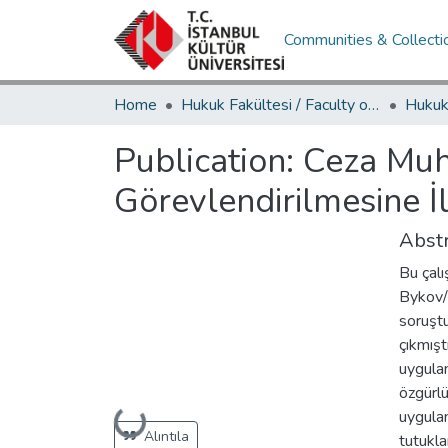
Communities & Collecti
Home
Hukuk Fakültesi / Faculty of Law
Publication:
Ceza Muh
Görevlendirilmesine İ
Abstr
Bu çal
Bykov/R
soruştu
çıkmışt
uygulan
özgürlü
Loading...
uygulan
Alıntıla
tutukla