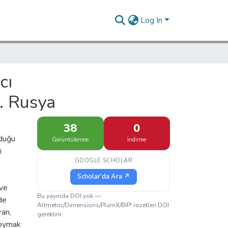
Log In
cı
v. Rusya
38
0
lduğu
Görüntülenme
İndirme
i
GOOGLE SCHOLAR
Scholar'da Ara ↗
 ve
Bu yayında DOI yok —
de
Altmetric/Dimensions/PlumX/BIP! rozetleri DOI
ran,
gerektirir.
koymak