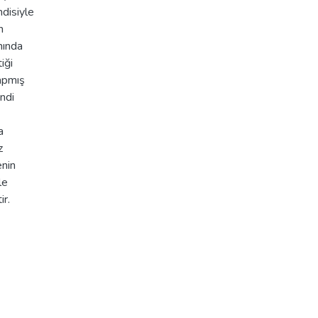
ndisiyle
n
mında
iği
yapmış
ndi
a
z
enin
le
ir.