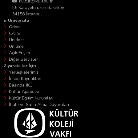
kultur@iku.edu.tr
E5 Karayolu üzeri Bakırköy
34158 İstanbul
e-Üniversite
Orion
CATS
Unidocs
Unitime
Açık Erişim
Diğer Servisler
Ziyaretciler İçin
Yerleşkelerimiz
İnsan Kaynakları
Basında İKÜ
Kültür Ajandası
Kültür Eğitim Kurumları
İhale ve Satın Alma Duyuruları