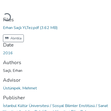
Loading...
Files
Erhan Saçlı YLTez.pdf
(3.62 MB)
Alıntıla
Date
2016
Authors
Saçli, Erhan
Advisor
Üstünipek, Mehmet
Publisher
İstanbul Kültür Üniversitesi / Sosyal Bilimler Enstitüsü / Sanat