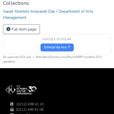
Collections
Sanat Yönetimi Anasanat Dalı / Department of Arts
Management
Full item page
GOOGLE SCHOLAR
Scholar'da Ara ↗
Bu yayında DOI yok — Altmetric/Dimensions/PlumX/BIP! rozetleri DOI
gerektirir.
(0212) 498 41 41
(0212) 498 43 06