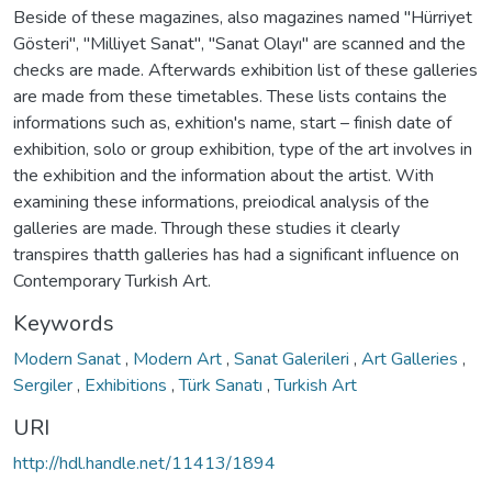
Beside of these magazines, also magazines named "Hürriyet
Gösteri", "Milliyet Sanat", "Sanat Olayı" are scanned and the
checks are made. Afterwards exhibition list of these galleries
are made from these timetables. These lists contains the
informations such as, exhition's name, start – finish date of
exhibition, solo or group exhibition, type of the art involves in
the exhibition and the information about the artist. With
examining these informations, preiodical analysis of the
galleries are made. Through these studies it clearly
transpires thatth galleries has had a significant influence on
Contemporary Turkish Art.
Keywords
Modern Sanat
,
Modern Art
,
Sanat Galerileri
,
Art Galleries
,
Sergiler
,
Exhibitions
,
Türk Sanatı
,
Turkish Art
URI
http://hdl.handle.net/11413/1894