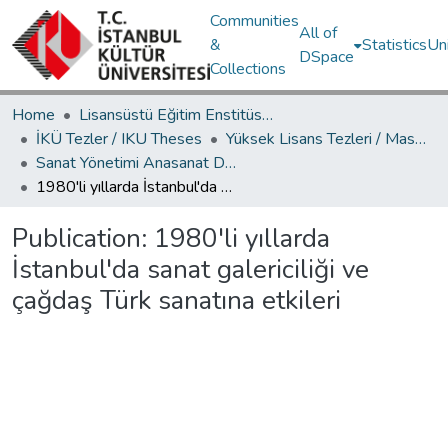
Communities
All of
&
Statistics
Un
DSpace
Collections
Home
Lisansüstü Eğitim Enstitüsü / Postgraduate Education Institute
İKÜ Tezler / IKU Theses
Yüksek Lisans Tezleri / Master's Theses
Sanat Yönetimi Anasanat Dalı / Department of Arts Management
1980'li yıllarda İstanbul'da sanat galericiliği ve çağdaş Türk sanatına etkileri
Publication:
1980'li yıllarda
İstanbul'da sanat galericiliği ve
çağdaş Türk sanatına etkileri