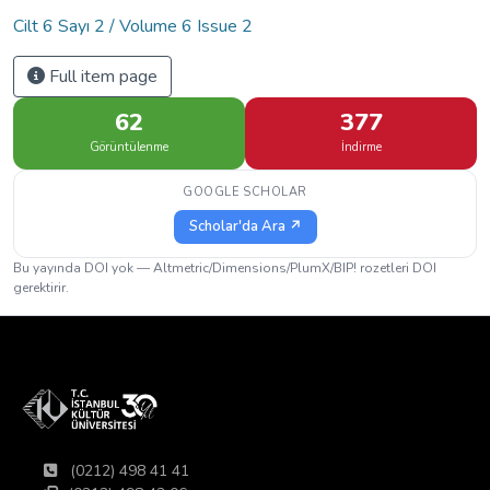
Cilt 6 Sayı 2 / Volume 6 Issue 2
Full item page
62
377
Görüntülenme
İndirme
GOOGLE SCHOLAR
Scholar'da Ara ↗
Bu yayında DOI yok — Altmetric/Dimensions/PlumX/BIP! rozetleri DOI
gerektirir.
(0212) 498 41 41