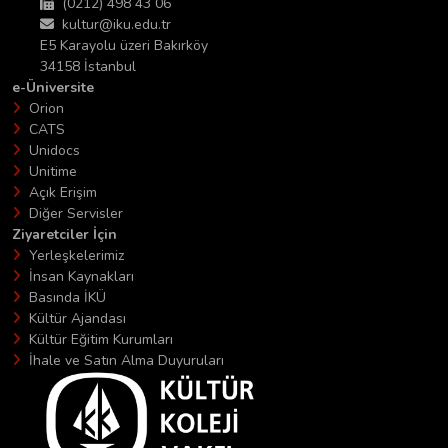
(0212) 498 43 06
kultur@iku.edu.tr
E5 Karayolu üzeri Bakırköy
34158 İstanbul
e-Üniversite
Orion
CATS
Unidocs
Unitime
Açık Erişim
Diğer Servisler
Ziyaretciler İçin
Yerleşkelerimiz
İnsan Kaynakları
Basında İKÜ
Kültür Ajandası
Kültür Eğitim Kurumları
İhale ve Satın Alma Duyuruları