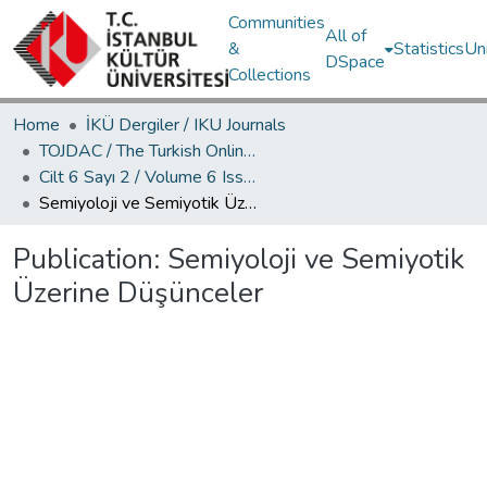
Communities
All of
&
Statistics
Un
DSpace
Collections
Home
İKÜ Dergiler / IKU Journals
TOJDAC / The Turkish Online Journal of Design Art and Communication
Cilt 6 Sayı 2 / Volume 6 Issue 2
Semiyoloji ve Semiyotik Üzerine Düşünceler
Publication:
Semiyoloji ve Semiyotik
Üzerine Düşünceler