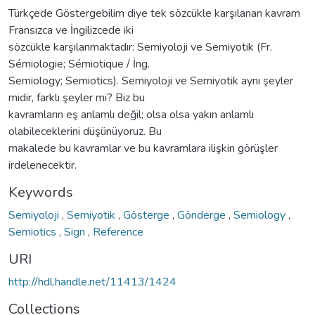
Türkçede Göstergebilim diye tek sözcükle karşılanan kavram
Fransızca ve İngilizcede iki
sözcükle karşılanmaktadır: Semiyoloji ve Semiyotik (Fr.
Sémiologie; Sémiotique / İng.
Semiology; Semiotics). Semiyoloji ve Semiyotik aynı şeyler
midir, farklı şeyler mi? Biz bu
kavramların eş anlamlı değil; olsa olsa yakın anlamlı
olabileceklerini düşünüyoruz. Bu
makalede bu kavramlar ve bu kavramlara ilişkin görüşler
irdelenecektir.
Keywords
Semiyoloji
,
Semiyotik
,
Gösterge
,
Gönderge
,
Semiology
,
Semiotics
,
Sign
,
Reference
URI
http://hdl.handle.net/11413/1424
Collections