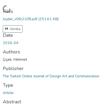
Loading...
Files
tojdac_v06i2108.pdf
(251.61 KB)
Alıntıla
Date
2016-04
Authors
Çiçek, Mehmet
Publisher
The Turkish Online Journal of Design Art and Communication
Type
Article
Abstract