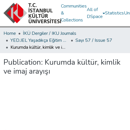
Communities
All of
&
Statistics
Un
DSpace
Collections
Home
İKÜ Dergiler / IKU Journals
YED.JEL Yaşadıkça Eğitim Dergisi / Journal of Education For Life
Sayı 57 / Issue 57
Kurumda kültür, kimlik ve imaj arayışı
Publication:
Kurumda kültür, kimlik
ve imaj arayışı