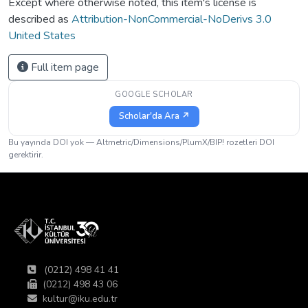
Except where otherwise noted, this item's license is
described as
Attribution-NonCommercial-NoDerivs 3.0
United States
Full item page
GOOGLE SCHOLAR
Scholar'da Ara ↗
Bu yayında DOI yok — Altmetric/Dimensions/PlumX/BIP! rozetleri DOI
gerektirir.
(0212) 498 41 41
(0212) 498 43 06
kultur@iku.edu.tr