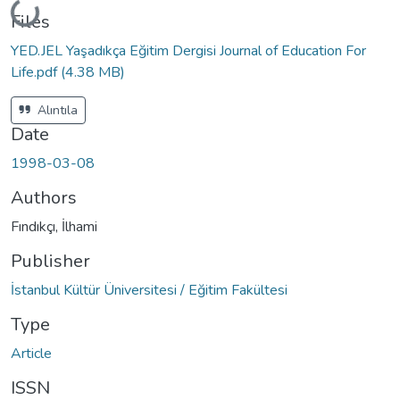
Loading...
Files
YED.JEL Yaşadıkça Eğitim Dergisi Journal of Education For
Life.pdf
(4.38 MB)
Alıntıla
Date
1998-03-08
Authors
Fındıkçı, İlhami
Publisher
İstanbul Kültür Üniversitesi / Eğitim Fakültesi
Type
Article
ISSN