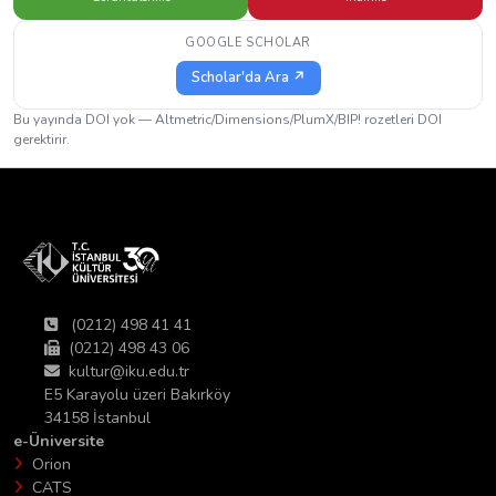
GOOGLE SCHOLAR
Scholar'da Ara ↗
Bu yayında DOI yok — Altmetric/Dimensions/PlumX/BIP! rozetleri DOI
gerektirir.
(0212) 498 41 41
(0212) 498 43 06
kultur@iku.edu.tr
E5 Karayolu üzeri Bakırköy
34158 İstanbul
e-Üniversite
Orion
CATS