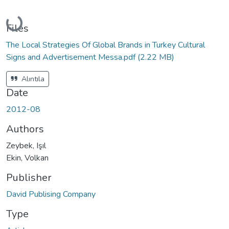
Loading...
Files
The Local Strategies Of Global Brands in Turkey Cultural
Signs and Advertisement Messa.pdf
(2.22 MB)
Alıntıla
Date
2012-08
Authors
Zeybek, Işıl
Ekin, Volkan
Publisher
David Publising Company
Type