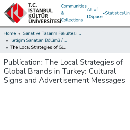
Communities
All of
&
Statistics
Un
DSpace
Collections
Home
Sanat ve Tasarım Fakültesi / Faculty of Art and Design
İletişim Sanatları Bölümü / Department of Communication Arts
The Local Strategies of Global Brands in Turkey: Cultural Signs and Advertisement Messages
Publication:
The Local Strategies of
Global Brands in Turkey: Cultural
Signs and Advertisement Messages