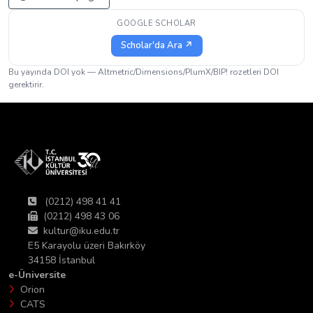
GOOGLE SCHOLAR
Scholar'da Ara ↗
Bu yayında DOI yok — Altmetric/Dimensions/PlumX/BIP! rozetleri DOI
gerektirir.
(0212) 498 41 41
(0212) 498 43 06
kultur@iku.edu.tr
E5 Karayolu üzeri Bakırköy
34158 İstanbul
e-Üniversite
Orion
CATS