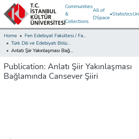
Communities
All of
&
Statistics
Un
DSpace
Collections
Home
Fen Edebiyat Fakültesi / Faculty of Letters and Sciences
Türk Dili ve Edebiyatı Bölümü / Department of Turkish Language and Literature
Anlatı Şiir Yakınlaşması Bağlamında Cansever Şiiri
Publication:
Anlatı Şiir Yakınlaşması
Bağlamında Cansever Şiiri
Loading...