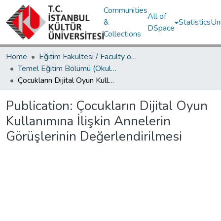
Communities
All of
&
Statistics
Un
DSpace
Collections
Home
Eğitim Fakültesi / Faculty of Education
Temel Eğitim Bölümü (Okul Öncesi Eğitimi) / Department of Elementary Education
Çocukların Dijital Oyun Kullanımına İlişkin Annelerin Görüşlerinin Değerlendirilmesi
Publication:
Çocukların Dijital Oyun
Kullanımına İlişkin Annelerin
Görüşlerinin Değerlendirilmesi