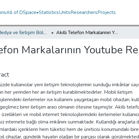
ons
All of DSpace
Statistics
Units
Researchers
Projects
Yeni Medya ve İletişim Bölümü / Department of New Media and Communication
Akıllı Telefon Markalarının Youtube Reklamlarında Mesaj Stratejileri
lefon Markalarının Youtube R
act
de kullanıcılar yeni iletişim teknolojilerinin sunduğu imkânlar sa
n her yerinden her an iletişim kurabilmektedirler. Mobil iletişim
jilerindeki ilerlemeler ise kullanımı yaygınlaşan mobil cihazları, kull
zgeçilmez birer iletişim aracı olmanın ötesine taşımıştır. Akıllı telef
 özellikleri ve mobil internet teknolojilerindeki ilerlemeler kullanıcı
siz internete bağlı olma imkânını sunmaktadır. Kullandığı araçlarla di
mlardaki içeriklerin hem tüketici hem de üreticisi konumundaki bire
bil cihazlar, gündelik hayatın olağan bir parçası olarak görülmektedi