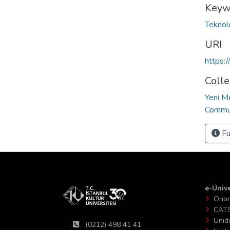
Keyw
Teknol
URI
https:
Colle
Yeni M
Commun
Fu
e-Ünive
Orio
CAT
Unid
(0212) 498 41 41