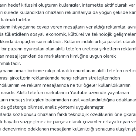
rın hedef kitlesini oluşturan kullanıcılar, internette aktif olarak var
rı sürede kullandıkları cihazların reklamlarıyla da yoğun şekilde kar
 kalmaktadırlar.
cıların ihtiyaçlarına cevap veren mesajların yer aldığı reklamlar, aynı
 tüketicilerin sosyal, ekonomik, kültürel ve teknolojik gelişmele
akkında da ipuçları sunmaktadır. Kullanımındaki artışa paralel olarak
 bir pazarın oyuncuları olan akıllı telefon üreticisi şirketlerin reklam
lan mesaj içerikleri de markalarının kimliğine uygun olarak
nmaktadır.
şmanın amacı birbirine rakip olarak konumlanan akıllı telefon üretici
arası şirketlerin reklamlarında hangi reklam stratejilerinden
ndıklarının ve reklam mesajlarında ne tür öğeler kullanıldıklarının
asıdır. Akıllı telefon markalarının Youtube üzerinde yayınlanan
arın mesaj stratejileri bakımından nasıl yapılandırıldığına odaklana
da gösterge bilimsel analiz yöntemi uygulanmıştır.
arda söz konusu cihazların farklı teknolojik özelliklerini öne çıkara
k hayatın vazgeçilmez bir parçası olarak çözümler ortaya koyan v
cı deneyimine odaklanan mesajların kullanıldığı sonucuna ulaşılmıştı