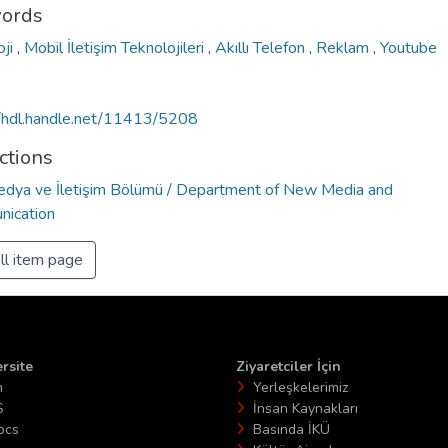
ords
oji
,
Mobil İletişim Teknolojileri
,
Akıllı Telefon
,
Reklam
,
Youtube
//hdl.handle.net/11413/5208
ctions
edya ve İletişim Bölümü / Department of New Media and
ication
ll item page
rsite
Ziyaretciler İçin
n
Yerleşkelerimiz
S
İnsan Kaynakları
ocs
Basında İKÜ