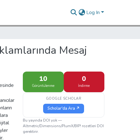
Log In
eklamlarında Mesaj
10
0
yesinde
Görüntülenme
İndirme
GOOGLE SCHOLAR
anıcılar
onların
Scholar'da Ara ↗
lara
Bu yayında DOI yok —
jital
Altmetric/Dimensions/PlumX/BIP! rozetleri DOI
yler
gerektirir.
r.