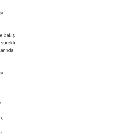
şı
re bakış
 sürekli
larında
si
n
n,
e
r.