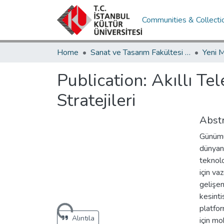
Communities & Collecti
Home
Sanat ve Tasarım Fakültesi / Faculty of Art and Design
Publication:
Akıllı Te
Stratejileri
Abstr
Günümüz
dünyanı
teknolo
için va
gelişen
kesinti
platfor
Loading...
Alıntıla
için mo