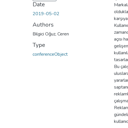
Date
Markala
oldukla
2019-05-02
karşıya
Authors
Kullanı
zamanda
Bilgici Oğuz, Ceren
açısı h
Type
gelişen
kullanı
conferenceObject
tasarla
Bu çalı
uluslar
yararla
saptanm
reklaml
çalışma
Reklaml
gündeli
kullanı