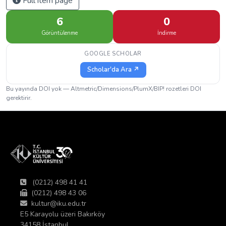
Full item page
6
0
Görüntülenme
İndirme
GOOGLE SCHOLAR
Scholar'da Ara ↗
Bu yayında DOI yok — Altmetric/Dimensions/PlumX/BIP! rozetleri DOI
gerektirir.
(0212) 498 41 41
(0212) 498 43 06
kultur@iku.edu.tr
E5 Karayolu üzeri Bakırköy
34158 İstanbul