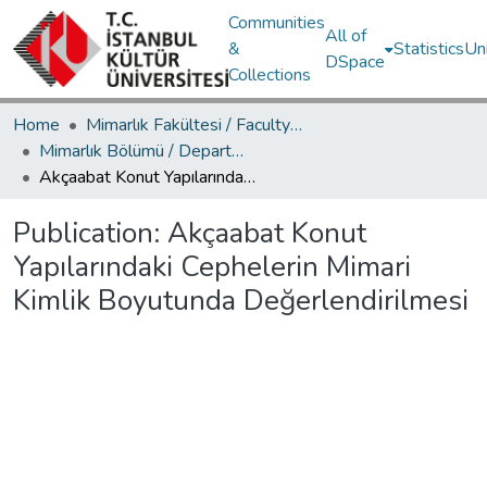
Communities
All of
&
Statistics
Un
DSpace
Collections
Home
Mimarlık Fakültesi / Faculty of Architecture
Mimarlık Bölümü / Department of Architecture
Akçaabat Konut Yapılarındaki Cephelerin Mimari Kimlik Boyutunda Değerlendirilmesi
Publication:
Akçaabat Konut
Yapılarındaki Cephelerin Mimari
Kimlik Boyutunda Değerlendirilmesi