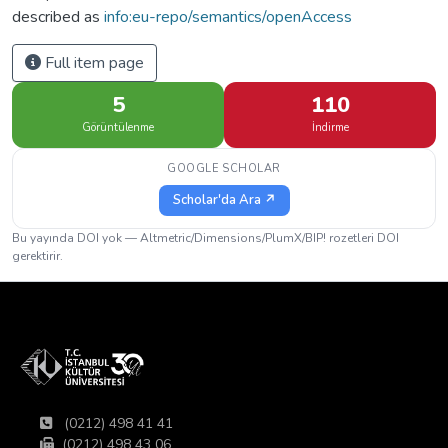
described as
info:eu-repo/semantics/openAccess
Full item page
5
110
Görüntülenme
İndirme
GOOGLE SCHOLAR
Scholar'da Ara ↗
Bu yayında DOI yok — Altmetric/Dimensions/PlumX/BIP! rozetleri DOI
gerektirir.
(0212) 498 41 41
(0212) 498 43 06