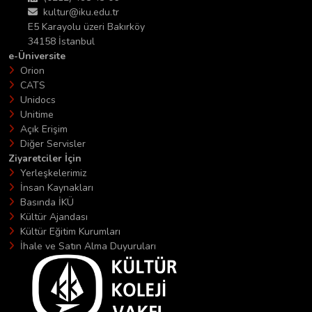
kultur@iku.edu.tr
E5 Karayolu üzeri Bakırköy
34158 İstanbul
e-Üniversite
Orion
CATS
Unidocs
Unitime
Açık Erişim
Diğer Servisler
Ziyaretciler İçin
Yerleşkelerimiz
İnsan Kaynakları
Basında İKÜ
Kültür Ajandası
Kültür Eğitim Kurumları
İhale ve Satın Alma Duyuruları