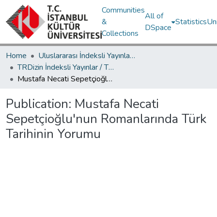
Communities
All of
&
Statistics
Un
DSpace
Collections
Home
Uluslararası İndeksli Yayınlar / International Indexed Publications
TRDizin İndeksli Yayınlar / TRDizin Indexed Publications
Mustafa Necati Sepetçioğlu'nun Romanlarında Türk Tarihinin Yorumu
Publication:
Mustafa Necati
Sepetçioğlu'nun Romanlarında Türk
Tarihinin Yorumu