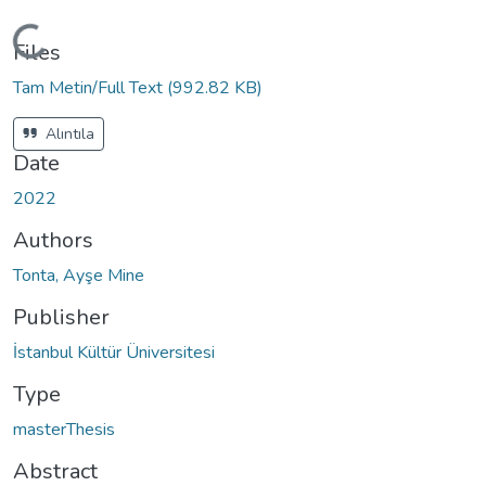
Loading...
Files
Tam Metin/Full Text
(992.82 KB)
Alıntıla
Date
2022
Authors
Tonta, Ayşe Mine
Publisher
İstanbul Kültür Üniversitesi
Type
masterThesis
Abstract