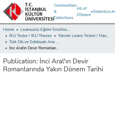
Communities
All of
&
Statistics
Un
DSpace
Collections
Home
Lisansüstü Eğitim Enstitüsü / Postgraduate Education Institute
İKÜ Tezler / IKU Theses
Yüksek Lisans Tezleri / Master's Theses
Türk Dili ve Edebiyatı Ana Bilim Dalı / Department of Turkish Language and Literature
İnci Aral'ın Devir Romanlarında Yakın Dönem Tarihi
Publication:
İnci Aral'ın Devir
Romanlarında Yakın Dönem Tarihi