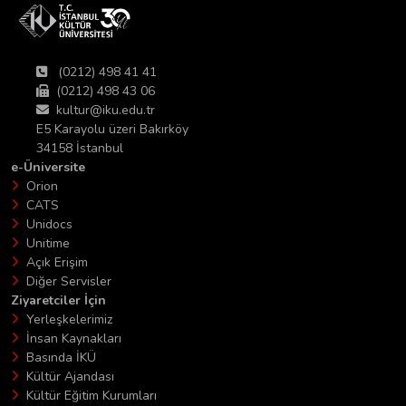
(0212) 498 41 41
(0212) 498 43 06
kultur@iku.edu.tr
E5 Karayolu üzeri Bakırköy
34158 İstanbul
e-Üniversite
Orion
CATS
Unidocs
Unitime
Açık Erişim
Diğer Servisler
Ziyaretciler İçin
Yerleşkelerimiz
İnsan Kaynakları
Basında İKÜ
Kültür Ajandası
Kültür Eğitim Kurumları