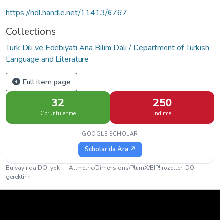
https://hdl.handle.net/11413/6767
Collections
Türk Dili ve Edebiyatı Ana Bilim Dalı / Department of Turkish
Language and Literature
Full item page
32
250
Görüntülenme
İndirme
GOOGLE SCHOLAR
Scholar'da Ara ↗
Bu yayında DOI yok — Altmetric/Dimensions/PlumX/BIP! rozetleri DOI
gerektirir.