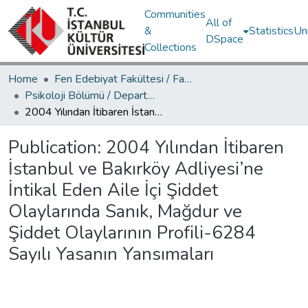
Communities
All of
&
Statistics
Un
DSpace
Collections
Home
Fen Edebiyat Fakültesi / Faculty of Letters and Sciences
Psikoloji Bölümü / Department of Psychology
2004 Yılından İtibaren İstanbul ve Bakırköy Adliyesi’ne İntikal Eden Aile İçi Şiddet Olaylarında Sanık, Mağdur ve Şiddet Olaylarının Profili-6284 Sayılı Yasanın Yansımaları
Publication:
2004 Yılından İtibaren
İstanbul ve Bakırköy Adliyesi’ne
İntikal Eden Aile İçi Şiddet
Olaylarında Sanık, Mağdur ve
Şiddet Olaylarının Profili-6284
Sayılı Yasanın Yansımaları