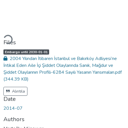
ading...
Files
A
,
Embargo until 2030-01-01
c
2004 Yılından İtibaren İstanbul ve Bakırköy Adliyesi’ne
c
e
İntikal Eden Aile İçi Şiddet Olaylarında Sanık, Mağdur ve
s
s
Şiddet Olaylarının Profili-6284 Sayılı Yasanın Yansımaları.pdf
s
t
(344.39 KB)
a
t
u
s
Alıntıla
:
Date
2014-07
Authors