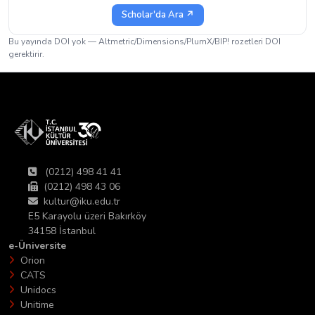
Scholar'da Ara ↗
Bu yayında DOI yok — Altmetric/Dimensions/PlumX/BIP! rozetleri DOI
gerektirir.
(0212) 498 41 41
(0212) 498 43 06
kultur@iku.edu.tr
E5 Karayolu üzeri Bakırköy
34158 İstanbul
e-Üniversite
Orion
CATS
Unidocs
Unitime