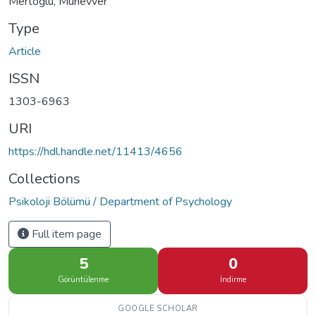
Mertoğlu, Münevver
Type
Article
ISSN
1303-6963
URI
https://hdl.handle.net/11413/4656
Collections
Psikoloji Bölümü / Department of Psychology
Full item page
5
0
Görüntülenme
İndirme
GOOGLE SCHOLAR