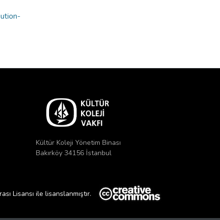
bution-
Kültür Koleji Yönetim Binası
Bakırköy 34156 İstanbul
ı Lisansı ile lisanslanmıştır.