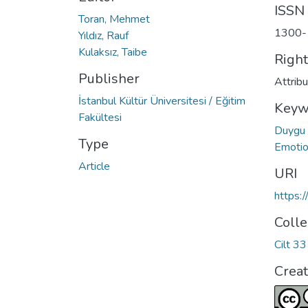
ISSN
Toran, Mehmet
1300-
Yıldız, Rauf
Kulaksız, Taibe
Righ
Publisher
Attrib
İstanbul Kültür Üniversitesi / Eğitim
Keyw
Fakültesi
Duygu
Type
Emotio
Article
URI
https:
Colle
Cilt 3
Crea