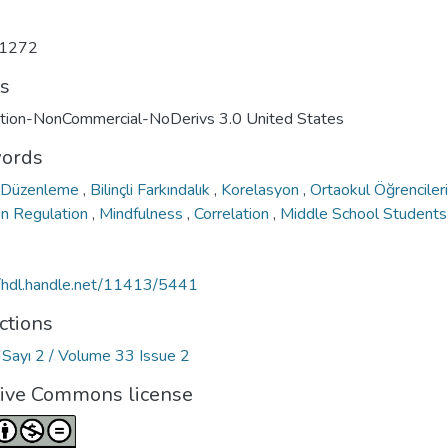
1272
ts
ution-NonCommercial-NoDerivs 3.0 United States
ords
 Düzenleme
,
Bilinçli Farkındalık
,
Korelasyon
,
Ortaokul Öğrenciler
n Regulation
,
Mindfulness
,
Correlation
,
Middle School Students
//hdl.handle.net/11413/5441
ctions
3 Sayı 2 / Volume 33 Issue 2
tive Commons license