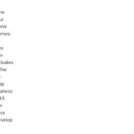
eme
ur.
rini
ilmesi
wo
on
studies
 The
p
ip
ulness
345
en
ess
evelop