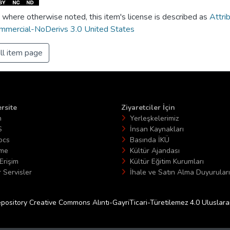
 where otherwise noted, this item's license is described as
Attri
mercial-NoDerivs 3.0 United States
ll item page
rsite
Ziyaretciler İçin
n
Yerleşkelerimiz
S
İnsan Kaynakları
ocs
Basında İKÜ
ime
Kültür Ajandası
Erişim
Kültür Eğitim Kurumları
 Servisler
İhale ve Satın Alma Duyuruları
epository Creative Commons Alıntı-GayriTicari-Türetilemez 4.0 Uluslararas