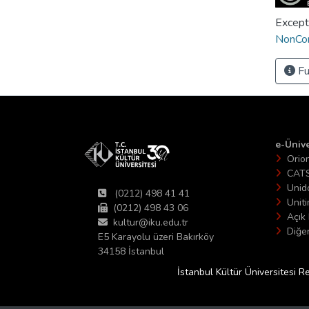
Except
NonCom
Fu
e-Ünive
Orio
CAT
Unid
(0212) 498 41 41
Unit
(0212) 498 43 06
Açık 
kultur@iku.edu.tr
Diğer
E5 Karayolu üzeri Bakırköy
34158 İstanbul
İstanbul Kültür Üniversitesi R