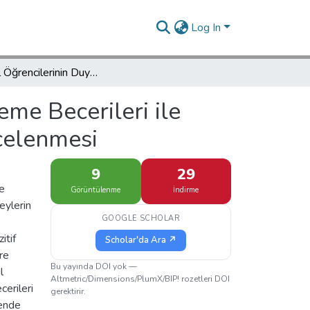
Log In
Ortaokul Öğrencilerinin Duygu Düzenleme Becerileri ile Bilinçli Farkındalık Düzeyleri Arasındaki İlişkinin İncelenmesi
me Becerileri ile
ncelenmesi
9
29
de
Görüntülenme
İndirme
eylerin
GOOGLE SCHOLAR
itif
Scholar'da Ara ↗
re
Bu yayında DOI yok —
l
Altmetric/Dimensions/PlumX/BIP! rozetleri DOI
erileri
gerektirir.
sende