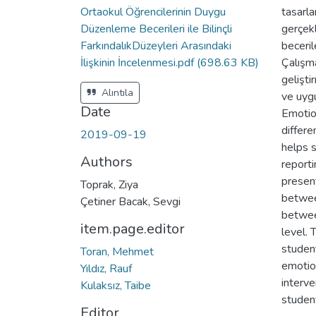
Ortaokul Öğrencilerinin Duygu
tasarla
Düzenleme Becerileri ile Bilinçli
gerçekl
FarkındalıkDüzeyleri Arasındaki
becerile
İlişkinin İncelenmesi.pdf
(698.63 KB)
Çalışma
gelişti
Alıntıla
ve uyg
Date
Emotio
differe
2019-09-19
helps s
Authors
reporti
present
Toprak, Ziya
between
Çetiner Bacak, Sevgi
betwee
item.page.editor
level. 
student
Toran, Mehmet
emotio
Yıldız, Rauf
interv
Kulaksız, Taibe
student
Editor