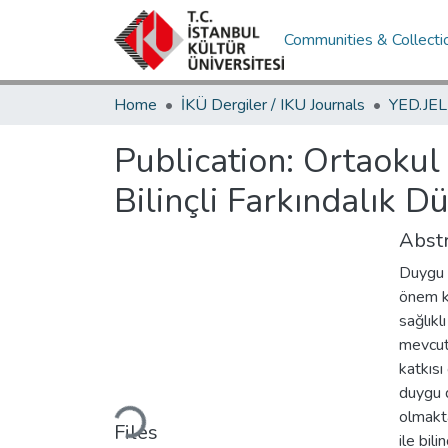
Communities & Collecti
Home
İKÜ Dergiler / IKU Journals
Publication:
Ortaokul 
Bilinçli Farkındalık D
Abstr
Duygu d
önem k
sağlıkl
mevcutt
katkısı
Loading...
duygu d
olmakta
Files
ile bil