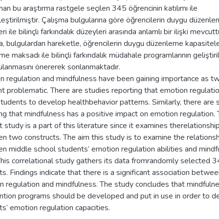
nan bu araştırma rastgele seçilen 345 öğrencinin katılımı ile
eştirilmiştir. Çalışma bulgularına göre öğrencilerin duygu düzenl
ri ile bilinçli farkındalık düzeyleri arasında anlamlı bir ilişki mevcutt
, bulgulardan hareketle, öğrencilerin duygu düzenleme kapasitele
rme maksadı ile bilinçli farkındalık müdahale programlarının geliştir
ulanmasını önererek sonlanmaktadır.
n regulation and mindfulness have been gaining importance as t
nt problematic. There are studies reporting that emotion regulati
tudents to develop healthbehavior patterns. Similarly, there are 
ng that mindfulness has a positive impact on emotion regulation.
 study is a part of this literature since it examines therelationshi
 two constructs. The aim this study is to examine the relationsh
n middle school students’ emotion regulation abilities and mindf
This correlational study gathers its data fromrandomly selected 
s. Findings indicate that there is a significant association betwe
n regulation and mindfulness. The study concludes that mindfuln
ention programs should be developed and put in use in order to d
s’ emotion regulation capacities.