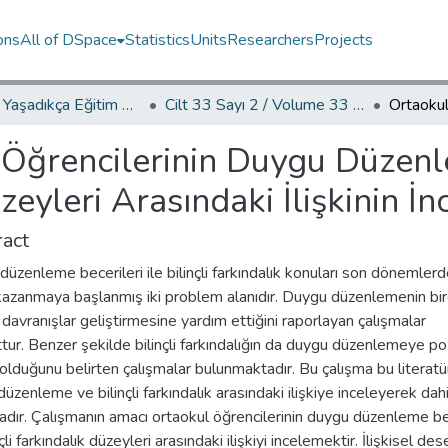
ons
All of DSpace
Statistics
Units
Researchers
Projects
YED.JEL Yaşadıkça Eğitim Dergisi / Journal of Education For Life
Cilt 33 Sayı 2 / Volume 33 Issue 2
Öğrencilerinin Duygu Düzenle
üzeyleri Arasındaki İlişkinin İ
act
üzenleme becerileri ile bilinçli farkındalık konuları son dönemler
azanmaya başlanmış iki problem alanıdır. Duygu düzenlemenin bir
ı davranışlar geliştirmesine yardım ettiğini raporlayan çalışmalar
ur. Benzer şekilde bilinçli farkındalığın da duygu düzenlemeye poz
 olduğunu belirten çalışmalar bulunmaktadır. Bu çalışma bu literatü
üzenleme ve bilinçli farkındalık arasındaki ilişkiye inceleyerek dahi
dır. Çalışmanın amacı ortaokul öğrencilerinin duygu düzenleme bec
inçli farkındalık düzeyleri arasındaki ilişkiyi incelemektir. İlişkisel de