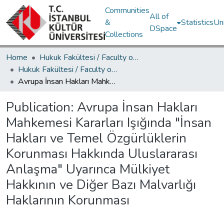
Communities
All of
&
Statistics
Un
DSpace
Collections
Home
Hukuk Fakültesi / Faculty of Law
Hukuk Fakültesi / Faculty of Law
Avrupa İnsan Hakları Mahkemesi Kararları Işığında "İnsan Hakları ve Temel Özgürlüklerin Korunması Hakkında Uluslararası Anlaşma" Uyarınca Mülkiyet Hakkının ve Diğer Bazı Malvarlığı Haklarının Korunması
Publication:
Avrupa İnsan Hakları
Mahkemesi Kararları Işığında "İnsan
Hakları ve Temel Özgürlüklerin
Korunması Hakkında Uluslararası
Anlaşma" Uyarınca Mülkiyet
Hakkının ve Diğer Bazı Malvarlığı
Haklarının Korunması