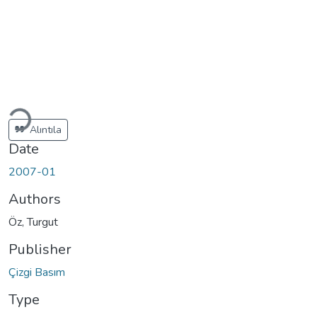
ading...
Alıntıla
Date
2007-01
Authors
Öz, Turgut
Publisher
Çizgi Basım
Type