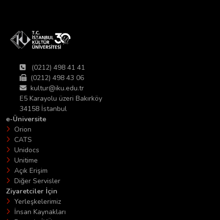
(0212) 498 41 41
(0212) 498 43 06
kultur@iku.edu.tr
E5 Karayolu üzeri Bakırköy
34158 İstanbul
e-Üniversite
Orion
CATS
Unidocs
Unitime
Açık Erişim
Diğer Servisler
Ziyaretciler İçin
Yerleşkelerimiz
İnsan Kaynakları