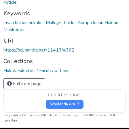
Article
Keywords
İnsan hakları hukuku
,
Mülkiyet hakkı
,
Avrupa İnsan Hakları
Mahkemesi
URI
https://hdl.handle.net/11413/4362
Collections
Hukuk Fakültesi / Faculty of Law
Full item page
GOOGLE SCHOLAR
Scholar'da Ara ↗
Bu yayında DOI yok — Altmetric/Dimensions/PlumX/BIP! rozetleri DOI
gerektirir.