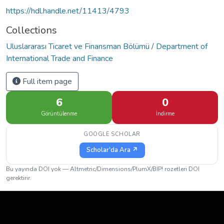
https://hdl.handle.net/11413/4793
Collections
Uluslararası Ticaret ve Finansman Bölümü / Department of
International Trade and Finance
Full item page
6
0
Görüntülenme
İndirme
GOOGLE SCHOLAR
Scholar'da Ara ↗
Bu yayında DOI yok — Altmetric/Dimensions/PlumX/BIP! rozetleri DOI
gerektirir.