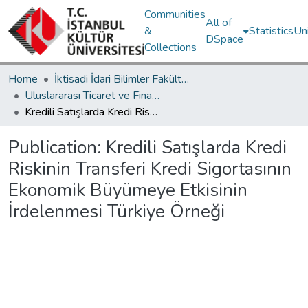
Communities
All of
&
Statistics
Un
DSpace
Collections
Home
İktisadi İdari Bilimler Fakültesi / Faculty of Economics and Administrative Sciences
Uluslararası Ticaret ve Finansman Bölümü / Department of International Trade and Finance
Kredili Satışlarda Kredi Riskinin Transferi Kredi Sigortasının Ekonomik Büyümeye Etkisinin İrdelenmesi Türkiye Örneği
Publication:
Kredili Satışlarda Kredi
Riskinin Transferi Kredi Sigortasının
Ekonomik Büyümeye Etkisinin
İrdelenmesi Türkiye Örneği