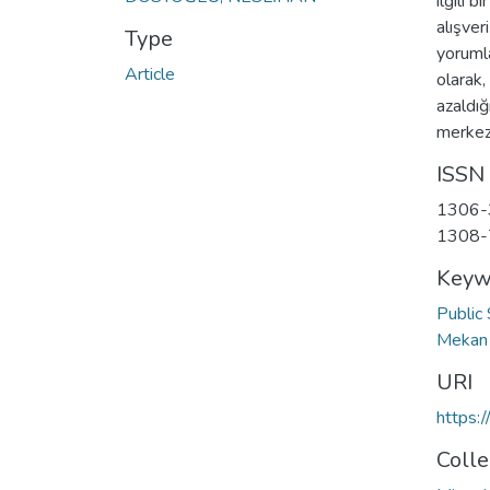
ilgili 
alışver
Type
yorumla
Article
olarak,
azaldığ
merkezi
ISSN
1306-
1308-
Keyw
Public
Meka
URI
https:
Colle