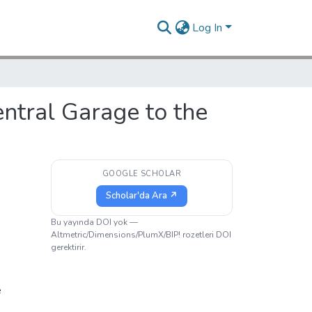
Log In
ntral Garage to the
GOOGLE SCHOLAR
Scholar'da Ara ↗
Bu yayında DOI yok —
Altmetric/Dimensions/PlumX/BIP! rozetleri DOI
gerektirir.
e