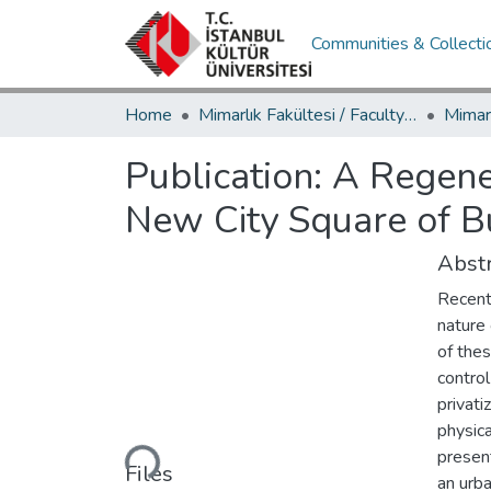
Communities & Collecti
Home
Mimarlık Fakültesi / Faculty of Architecture
Publication:
A Regener
New City Square of B
Abstr
Recent
nature 
of thes
control
privati
Loading...
physica
presen
Files
an urba