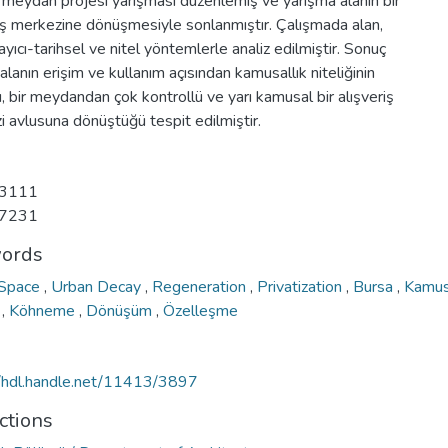
bir meydan projesi yarışması düzenlemiş ve yarışma alanın bir
iş merkezine dönüşmesiyle sonlanmıştır. Çalışmada alan,
yıcı-tarihsel ve nitel yöntemlerle analiz edilmiştir. Sonuç
 alanın erişim ve kullanım açısından kamusallık niteliğinin
ı, bir meydandan çok kontrollü ve yarı kamusal bir alışveriş
 avlusuna dönüştüğü tespit edilmiştir.
3111
7231
ords
 Space
,
Urban Decay
,
Regeneration
,
Privatization
,
Bursa
,
Kamus
n
,
Köhneme
,
Dönüşüm
,
Özelleşme
//hdl.handle.net/11413/3897
ctions