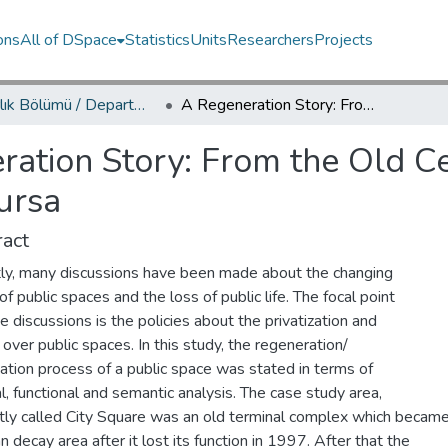
ons
All of DSpace
Statistics
Units
Researchers
Projects
Mimarlık Bölümü / Department of Architecture
A Regeneration Story: From the Old Central Garage to the New City Square of Bursa
ation Story: From the Old Ce
ursa
act
ly, many discussions have been made about the changing
of public spaces and the loss of public life. The focal point
e discussions is the policies about the privatization and
 over public spaces. In this study, the regeneration/
zation process of a public space was stated in terms of
l, functional and semantic analysis. The case study area,
tly called City Square was an old terminal complex which becam
n decay area after it lost its function in 1997. After that the