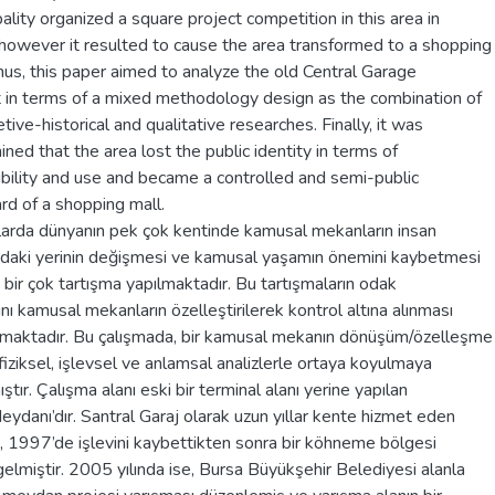
ality organized a square project competition in this area in
however it resulted to cause the area transformed to a shopping
hus, this paper aimed to analyze the old Central Garage
ct in terms of a mixed methodology design as the combination of
etive-historical and qualitative researches. Finally, it was
ned that the area lost the public identity in terms of
ibility and use and became a controlled and semi-public
rd of a shopping mall.
llarda dünyanın pek çok kentinde kamusal mekanların insan
ndaki yerinin değişmesi ve kamusal yaşamın önemini kaybetmesi
 bir çok tartışma yapılmaktadır. Bu tartışmaların odak
nı kamusal mekanların özelleştirilerek kontrol altına alınması
rmaktadır. Bu çalışmada, bir kamusal mekanın dönüşüm/özelleşme
 fiziksel, işlevsel ve anlamsal analizlerle ortaya koyulmaya
mıştır. Çalışma alanı eski bir terminal alanı yerine yapılan
ydanı’dır. Santral Garaj olarak uzun yıllar kente hizmet eden
, 1997’de işlevini kaybettikten sonra bir köhneme bölgesi
gelmiştir. 2005 yılında ise, Bursa Büyükşehir Belediyesi alanla