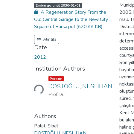
Municip
A
,
Embargo until 2030-01-01
c
A Regeneration Story From the
2005, 
c
e
Old Central Garage to the New City
mall. T
s
s
Square of Bursa.pdf
(820.88 KB)
Distri
s
t
interpr
a
t
Alıntıla
determi
u
s
Date
access
:
courtya
2012
Son yı
Institution Authors
hayatı
Loading...
üzerine
Item type:
,
Person
noktası
DOSTOĞLU, NESLİHAN
oluştu
Prof.Dr.
süreci,
çalışıl
Kent Me
Authors
bu alan
Polat, Sibel
haline 
DOSTOĞLU, NESLİHAN