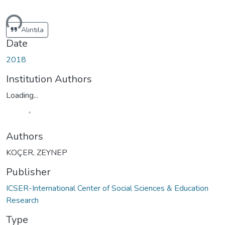
ding...
Alıntıla
Date
2018
Institution Authors
Loading...
Authors
KOÇER, ZEYNEP
Publisher
ICSER-International Center of Social Sciences & Education
Research
Type