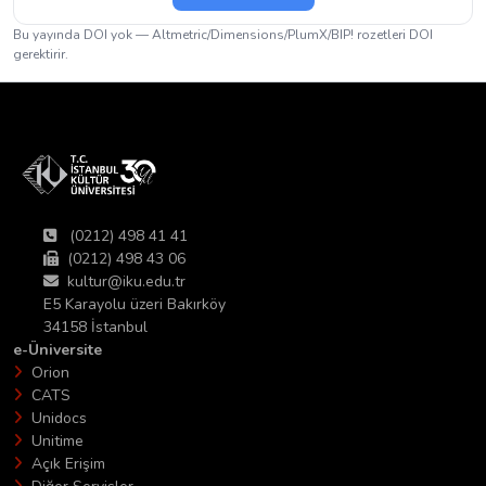
Bu yayında DOI yok — Altmetric/Dimensions/PlumX/BIP! rozetleri DOI
gerektirir.
(0212) 498 41 41
(0212) 498 43 06
kultur@iku.edu.tr
E5 Karayolu üzeri Bakırköy
34158 İstanbul
e-Üniversite
Orion
CATS
Unidocs
Unitime
Açık Erişim