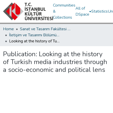
Communities
All of
&
Statistics
Un
DSpace
Collections
Home
Sanat ve Tasarım Fakültesi / Faculty of Art and Design
İletişim ve Tasarımı Bölümü / Department of Communication and Design
Looking at the history of Turkish media industries through a socio-economic and political lens
Publication:
Looking at the history
of Turkish media industries through
a socio-economic and political lens