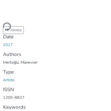
ding...
Alıntıla
Date
2017
Authors
Mertoğlu, Münevver
Type
Article
ISSN
1309-8837
Keywords