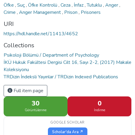
Öfke
,
Suç
,
Öfke Kontrolü
,
Ceza
,
İnfaz
,
Tutuklu
,
Anger
,
Crime
,
Anger Management
,
Prison
,
Prisoners
URI
https://hdl.handle.net/11413/4652
Collections
Psikoloji Bölümü / Department of Psychology
İKÜ Hukuk Fakültesi Dergisi Cilt 16, Sayı 2-2, (2017) Makale
Koleksiyonu
TRDizin İndeksli Yayınlar / TRDizin Indexed Publications
Full item page
30
0
Görüntülenme
İndirme
GOOGLE SCHOLAR
Scholar'da Ara ↗