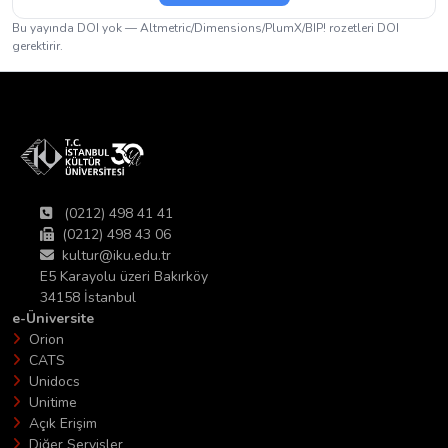
Bu yayında DOI yok — Altmetric/Dimensions/PlumX/BIP! rozetleri DOI
gerektirir.
(0212) 498 41 41
(0212) 498 43 06
kultur@iku.edu.tr
E5 Karayolu üzeri Bakırköy
34158 İstanbul
e-Üniversite
Orion
CATS
Unidocs
Unitime
Açık Erişim
Diğer Servisler