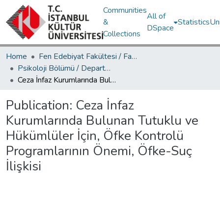
Communities
All of
&
Statistics
Un
DSpace
Collections
Home
Fen Edebiyat Fakültesi / Faculty of Letters and Sciences
Psikoloji Bölümü / Department of Psychology
Ceza İnfaz Kurumlarında Bulunan Tutuklu ve Hükümlüler İçin, Öfke Kontrolü Programlarının Önemi, Öfke-Suç İlişkisi
Publication:
Ceza İnfaz
Kurumlarında Bulunan Tutuklu ve
Hükümlüler İçin, Öfke Kontrolü
Programlarının Önemi, Öfke-Suç
İlişkisi