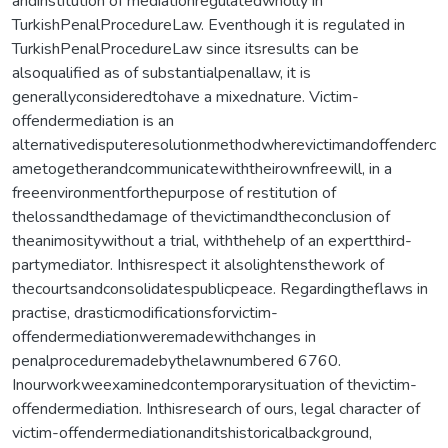
andinstitution of mediationregulatedwholly in
TurkishPenalProcedureLaw. Eventhough it is regulated in
TurkishPenalProcedureLaw since itsresults can be
alsoqualified as of substantialpenallaw, it is
generallyconsideredtohave a mixednature. Victim-
offendermediation is an
alternativedisputeresolutionmethodwherevictimandoffenderc
ametogetherandcommunicatewiththeirownfreewill, in a
freeenvironmentforthepurpose of restitution of
thelossandthedamage of thevictimandtheconclusion of
theanimositywithout a trial, withthehelp of an expertthird-
partymediator. Inthisrespect it alsolightensthework of
thecourtsandconsolidatespublicpeace. Regardingtheflaws in
practise, drasticmodificationsforvictim-
offendermediationweremadewithchanges in
penalproceduremadebythelawnumbered 6760.
Inourworkweexaminedcontemporarysituation of thevictim-
offendermediation. Inthisresearch of ours, legal character of
victim-offendermediationanditshistoricalbackground,