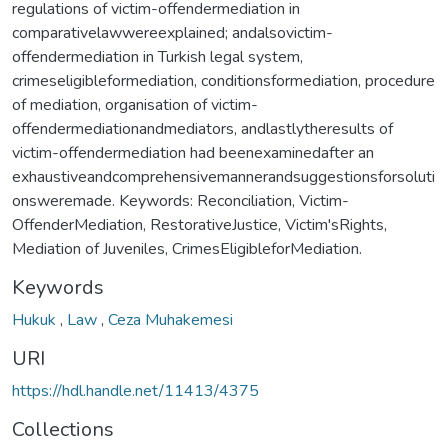
regulations of victim-offendermediation in
comparativelawwereexplained; andalsovictim-
offendermediation in Turkish legal system,
crimeseligibleformediation, conditionsformediation, procedure
of mediation, organisation of victim-
offendermediationandmediators, andlastlytheresults of
victim-offendermediation had beenexaminedafter an
exhaustiveandcomprehensivemannerandsuggestionsforsoluti
onsweremade. Keywords: Reconciliation, Victim-
OffenderMediation, RestorativeJustice, Victim'sRights,
Mediation of Juveniles, CrimesEligibleforMediation.
Keywords
Hukuk
,
Law
,
Ceza Muhakemesi
URI
https://hdl.handle.net/11413/4375
Collections