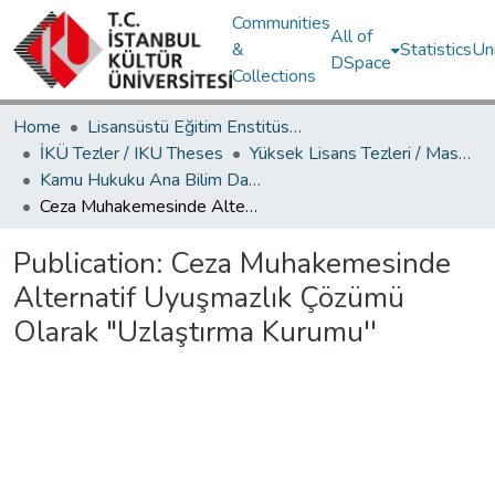
Communities
All of
&
Statistics
Un
DSpace
Collections
Home
Lisansüstü Eğitim Enstitüsü / Postgraduate Education Institute
İKÜ Tezler / IKU Theses
Yüksek Lisans Tezleri / Master's Theses
Kamu Hukuku Ana Bilim Dalı / Department of Public Law
Ceza Muhakemesinde Alternatif Uyuşmazlık Çözümü Olarak "Uzlaştırma Kurumu''
Publication:
Ceza Muhakemesinde
Alternatif Uyuşmazlık Çözümü
Olarak "Uzlaştırma Kurumu''