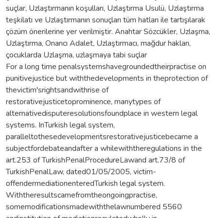
suçlar, Uzlaştırmanın koşulları, Uzlaştırma Usulü, Uzlaştırma
teşkilatı ve Uzlaştırmanın sonuçları tüm hatları ile tartışılarak
çözüm önerilerine yer verilmiştir. Anahtar Sözcükler, Uzlaşma,
Uzlaştırma, Onarıcı Adalet, Uzlaştırmacı, mağdur hakları,
çocuklarda Uzlaşma, uzlaşmaya tabi suçlar
For a long time penalsystemshavegroundedtheirpractise on
punitivejustice but withthedevelopments in theprotection of
thevictim'srightsandwithrise of
restorativejusticetoprominence, manytypes of
alternativedisputeresolutionsfoundplace in western legal
systems. InTurkish legal system,
paralleltothesedevelopmentsrestorativejusticebecame a
subjectfordebateandafter a whilewiththeregulations in the
art.253 of TurkishPenalProcedureLawand art.73/8 of
TurkishPenalLaw, dated01/05/2005, victim-
offendermediationenteredTurkish legal system.
Withtheresultscamefromtheongoingpractise,
somemodificationsmadewiththelawnumbered 5560