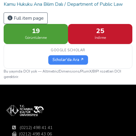
Kamu Hukuku Ana Bilim Dalı / Department of Public Law
Full item page
19
25
Görüntülenme
İndirme
GOOGLE SCHOLAR
Scholar'da Ara ↗
Bu yayında DOI yok — Altmetric/Dimensions/PlumX/BIP! rozetleri DOI
gerektirir.
(0212) 498 41 41
(0212) 498 43 06