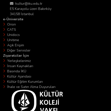
kultur@iku.edu.tr
E5 Karayolu üzeri Bakırköy
34158 İstanbul
e-Üniversite
Orion
CATS
Unidocs
Unitime
Açık Erişim
Diğer Servisler
Ziyaretciler İçin
Yerleşkelerimiz
İnsan Kaynakları
Basında İKÜ
Kültür Ajandası
Kültür Eğitim Kurumları
İhale ve Satın Alma Duyuruları