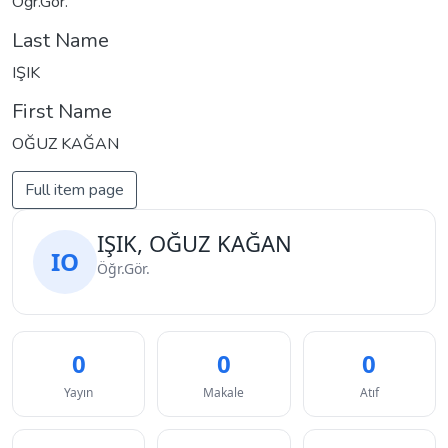
Öğr.Gör.
Last Name
IŞIK
First Name
OĞUZ KAĞAN
Full item page
IŞIK, OĞUZ KAĞAN
IO
Öğr.Gör.
0
0
0
Yayın
Makale
Atıf