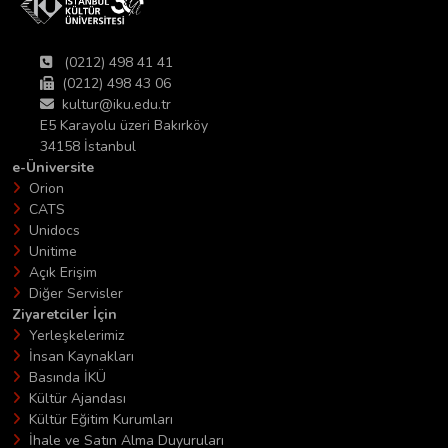
(0212) 498 41 41
(0212) 498 43 06
kultur@iku.edu.tr
E5 Karayolu üzeri Bakırköy
34158 İstanbul
e-Üniversite
Orion
CATS
Unidocs
Unitime
Açık Erişim
Diğer Servisler
Ziyaretciler İçin
Yerleşkelerimiz
İnsan Kaynakları
Basında İKÜ
Kültür Ajandası
Kültür Eğitim Kurumları
İhale ve Satın Alma Duyuruları