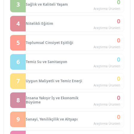
0
3
Sağlık ve Kaliteli Yaşam
Araştırma Ürünleri
0
4
Nitelikli Eğitim
Araştırma Ürünleri
0
5
Toplumsal Cinsiyet Eşitliği
Araştırma Ürünleri
0
6
Temiz Su ve Sanitasyon
Araştırma Ürünleri
0
7
Uygun Maliyetli ve Temiz Enerji
Araştırma Ürünleri
0
İnsana Yakışır İş ve Ekonomik
8
Büyüme
Araştırma Ürünleri
0
9
Sanayi, Yenilikçilik ve Altyapı
Araştırma Ürünleri