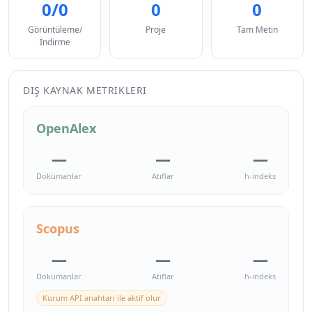
0/0
0
0
Görüntüleme/
Proje
Tam Metin
İndirme
DIŞ KAYNAK METRIKLERI
OpenAlex
—
—
—
Dokümanlar
Atıflar
h-indeks
Scopus
—
—
—
Dokümanlar
Atıflar
h-indeks
Kurum API anahtarı ile aktif olur