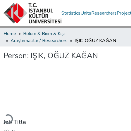
Statistics
Units
Researchers
Projec
Home
Bölüm & Birim & Kişi
Araştırmacılar / Researchers
IŞIK, OĞUZ KAĞAN
Person:
IŞIK, OĞUZ KAĞAN
Loading...
Job Title