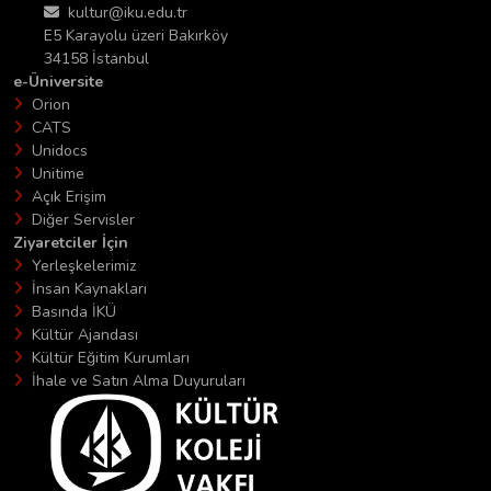
kultur@iku.edu.tr
E5 Karayolu üzeri Bakırköy
34158 İstanbul
e-Üniversite
Orion
CATS
Unidocs
Unitime
Açık Erişim
Diğer Servisler
Ziyaretciler İçin
Yerleşkelerimiz
İnsan Kaynakları
Basında İKÜ
Kültür Ajandası
Kültür Eğitim Kurumları
İhale ve Satın Alma Duyuruları