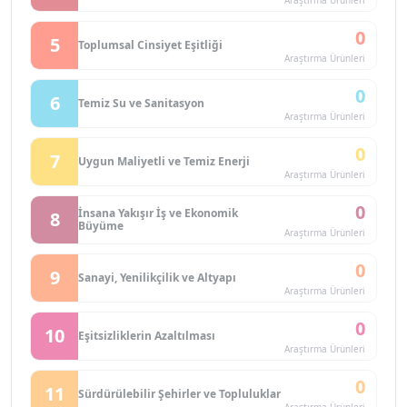
Araştırma Ürünleri
0
5
Toplumsal Cinsiyet Eşitliği
Araştırma Ürünleri
0
6
Temiz Su ve Sanitasyon
Araştırma Ürünleri
0
7
Uygun Maliyetli ve Temiz Enerji
Araştırma Ürünleri
0
İnsana Yakışır İş ve Ekonomik
8
Büyüme
Araştırma Ürünleri
0
9
Sanayi, Yenilikçilik ve Altyapı
Araştırma Ürünleri
0
10
Eşitsizliklerin Azaltılması
Araştırma Ürünleri
0
11
Sürdürülebilir Şehirler ve Topluluklar