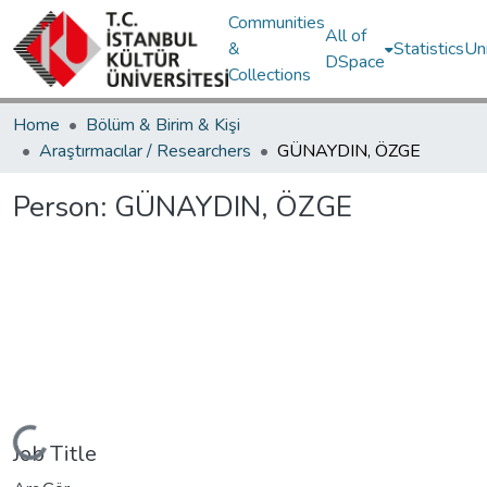
Communities
All of
&
Statistics
Un
DSpace
Collections
Home
Bölüm & Birim & Kişi
Araştırmacılar / Researchers
GÜNAYDIN, ÖZGE
Person:
GÜNAYDIN, ÖZGE
ding...
Job Title