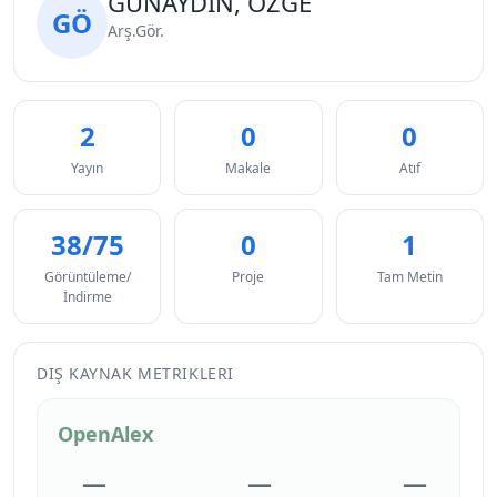
GÜNAYDIN, ÖZGE
GÖ
Arş.Gör.
2
0
0
Yayın
Makale
Atıf
38/75
0
1
Görüntüleme/
Proje
Tam Metin
İndirme
DIŞ KAYNAK METRIKLERI
OpenAlex
—
—
—