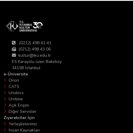
(0212) 498 41 41
(0212) 498 43 06
kultur@iku.edu.tr
E5 Karayolu üzeri Bakırköy
34158 İstanbul
e-Üniversite
Orion
CATS
Unidocs
Unitime
Açık Erişim
Diğer Servisler
Ziyaretciler İçin
Yerleşkelerimiz
İnsan Kaynakları