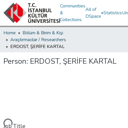
Communities
All of
&
Statistics
Un
DSpace
Collections
Home
Bölüm & Birim & Kişi
Araştırmacılar / Researchers
ERDOST, ŞERİFE KARTAL
Person:
ERDOST, ŞERİFE KARTAL
ding...
Job Title