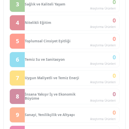
0
3
Sağlık ve Kaliteli Yaşam
Araştırma Ürünleri
0
4
Nitelikli Eğitim
Araştırma Ürünleri
0
5
Toplumsal Cinsiyet Eşitliği
Araştırma Ürünleri
0
6
Temiz Su ve Sanitasyon
Araştırma Ürünleri
0
7
Uygun Maliyetli ve Temiz Enerji
Araştırma Ürünleri
0
İnsana Yakışır İş ve Ekonomik
8
Büyüme
Araştırma Ürünleri
0
9
Sanayi, Yenilikçilik ve Altyapı
Araştırma Ürünleri