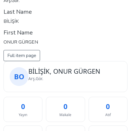
Arş.Gör.
Last Name
BİLİŞİK
First Name
ONUR GÜRGEN
Full item page
BİLİŞİK, ONUR GÜRGEN
BO
Arş.Gör.
0
0
0
Yayın
Makale
Atıf