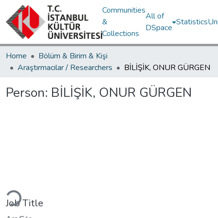
Communities
All of
&
Statistics
Un
DSpace
Collections
Home
Bölüm & Birim & Kişi
Araştırmacılar / Researchers
BİLİŞİK, ONUR GÜRGEN
Person:
BİLİŞİK, ONUR GÜRGEN
Loading...
Job Title