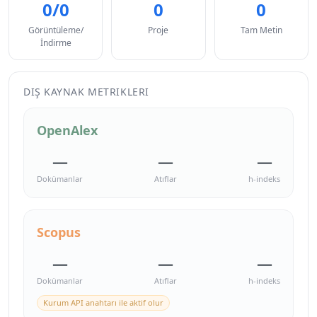
0/0
0
0
Görüntüleme/
Proje
Tam Metin
İndirme
DIŞ KAYNAK METRIKLERI
OpenAlex
—
—
—
Dokümanlar
Atıflar
h-indeks
Scopus
—
—
—
Dokümanlar
Atıflar
h-indeks
Kurum API anahtarı ile aktif olur