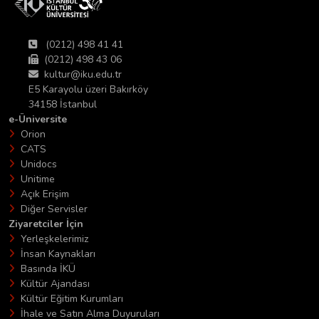
(0212) 498 41 41
(0212) 498 43 06
kultur@iku.edu.tr
E5 Karayolu üzeri Bakırköy
34158 İstanbul
e-Üniversite
Orion
CATS
Unidocs
Unitime
Açık Erişim
Diğer Servisler
Ziyaretciler İçin
Yerleşkelerimiz
İnsan Kaynakları
Basında İKÜ
Kültür Ajandası
Kültür Eğitim Kurumları
İhale ve Satın Alma Duyuruları