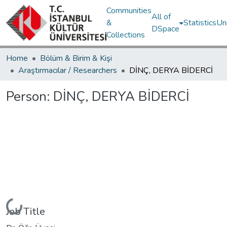
Communities
All of
&
Statistics
Un
DSpace
Collections
Home
Bölüm & Birim & Kişi
Araştırmacılar / Researchers
DİNÇ, DERYA BİDERCİ
Person:
DİNÇ, DERYA BİDERCİ
Loading...
Job Title