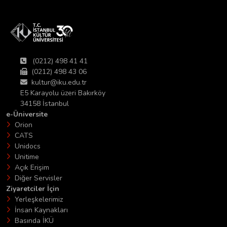
(0212) 498 41 41
(0212) 498 43 06
kultur@iku.edu.tr
E5 Karayolu üzeri Bakırköy
34158 İstanbul
e-Üniversite
Orion
CATS
Unidocs
Unitime
Açık Erişim
Diğer Servisler
Ziyaretciler İçin
Yerleşkelerimiz
İnsan Kaynakları
Basında İKÜ