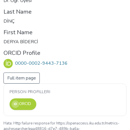
Dr. Öğr. Üyesi
Last Name
DİNÇ
First Name
DERYA BİDERCİ
ORCID Profile
0000-0002-9443-7136
Full item page
PERSON PROFILLERI
ORCID
iD
Hata: Http failure response for https://openaccess.iku.edu.tr/metrics-
api/researcher/eaa48816-d7e7-489b-ba6a-