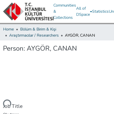
Communities
All of
&
Statistics
Un
DSpace
Collections
Home
Bölüm & Birim & Kişi
Araştırmacılar / Researchers
AYGÖR, CANAN
Person:
AYGÖR, CANAN
Loading...
Job Title