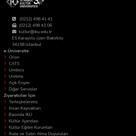
(0212) 498 41 41
(0212) 498 43 06
kultur@iku.edu.tr
E5 Karayolu üzeri Bakırköy
34158 İstanbul
e-Üniversite
Orion
CATS
Unidocs
Unitime
Açık Erişim
Diğer Servisler
Ziyaretciler İçin
Yerleşkelerimiz
İnsan Kaynakları
Basında İKÜ
Kültür Ajandası
Kültür Eğitim Kurumları
İhale ve Satın Alma Duyuruları