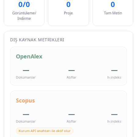
0/0
0
0
Görüntüleme/
Proje
Tam Metin
İndirme
DIŞ KAYNAK METRIKLERI
OpenAlex
—
—
—
Dokümanlar
Atıflar
h-indeks
Scopus
—
—
—
Dokümanlar
Atıflar
h-indeks
Kurum API anahtarı ile aktif olur