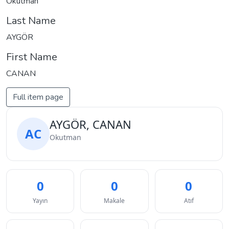
Okutman
Last Name
AYGÖR
First Name
CANAN
Full item page
AYGÖR, CANAN
AC
Okutman
0
0
0
Yayın
Makale
Atıf