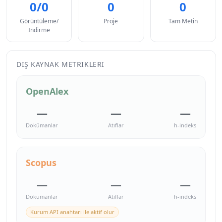
0/0
0
0
Görüntüleme/
Proje
Tam Metin
İndirme
DIŞ KAYNAK METRIKLERI
OpenAlex
—
—
—
Dokümanlar
Atıflar
h-indeks
Scopus
—
—
—
Dokümanlar
Atıflar
h-indeks
Kurum API anahtarı ile aktif olur