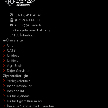
(0212) 498 41 41
(0212) 498 43 06
kultur@iku.edu.tr
E5 Karayolu üzeri Bakırköy
34158 İstanbul
e-Üniversite
Orion
CATS
Unidocs
Unitime
Açık Erişim
Diğer Servisler
Ziyaretciler İçin
Yerleşkelerimiz
İnsan Kaynakları
Basında İKÜ
Kültür Ajandası
Kültür Eğitim Kurumları
İhale ve Satın Alma Duyuruları