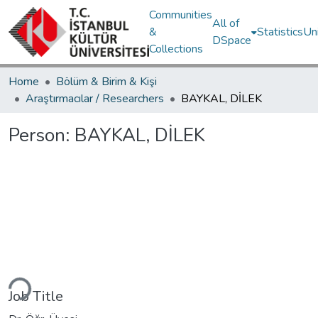
Communities
All of
&
Statistics
Un
DSpace
Collections
Home
Bölüm & Birim & Kişi
Araştırmacılar / Researchers
BAYKAL, DİLEK
Person:
BAYKAL, DİLEK
Loading...
Job Title