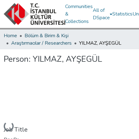
Communities
All of
&
Statistics
Un
DSpace
Collections
Home
Bölüm & Birim & Kişi
Araştırmacılar / Researchers
YILMAZ, AYŞEGÜL
Person:
YILMAZ, AYŞEGÜL
Loading...
Job Title