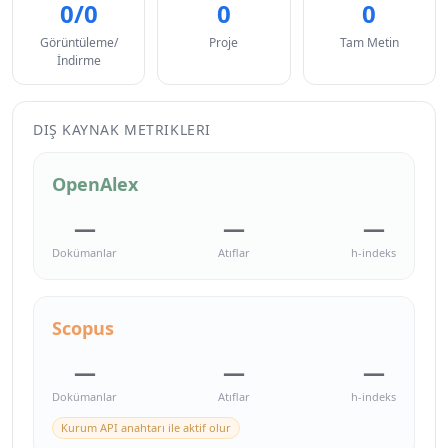
0/0
0
0
Görüntüleme/
Proje
Tam Metin
İndirme
DIŞ KAYNAK METRIKLERI
OpenAlex
—
—
—
Dokümanlar
Atıflar
h-indeks
Scopus
—
—
—
Dokümanlar
Atıflar
h-indeks
Kurum API anahtarı ile aktif olur