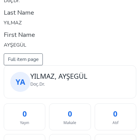
Doç.Dr.
Last Name
YILMAZ
First Name
AYŞEGÜL
Full item page
YILMAZ, AYŞEGÜL
YA
Doç.Dr.
0
0
0
Yayın
Makale
Atıf