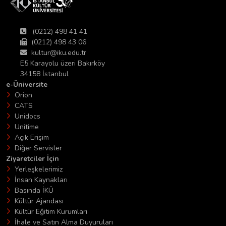
(0212) 498 41 41
(0212) 498 43 06
kultur@iku.edu.tr
E5 Karayolu üzeri Bakırköy
34158 İstanbul
e-Üniversite
Orion
CATS
Unidocs
Unitime
Açık Erişim
Diğer Servisler
Ziyaretciler İçin
Yerleşkelerimiz
İnsan Kaynakları
Basında İKÜ
Kültür Ajandası
Kültür Eğitim Kurumları
İhale ve Satın Alma Duyuruları