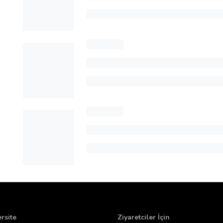
rsite
Ziyaretciler İçin