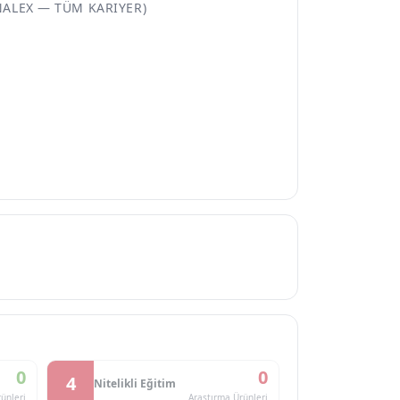
NALEX — TÜM KARIYER)
0
0
4
Nitelikli Eğitim
ünleri
Araştırma Ürünleri