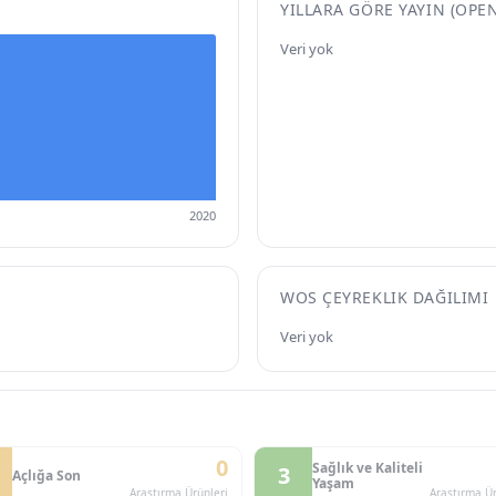
YILLARA GÖRE YAYIN (OPE
Veri yok
2020
WOS ÇEYREKLIK DAĞILIMI
Veri yok
0
Sağlık ve Kaliteli
3
Açlığa Son
Yaşam
Araştırma Ürünleri
Araştırma Ür