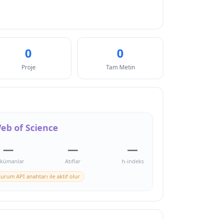
0
0
Proje
Tam Metin
eb of Science
—
—
—
kümanlar
Atıflar
h-indeks
urum API anahtarı ile aktif olur