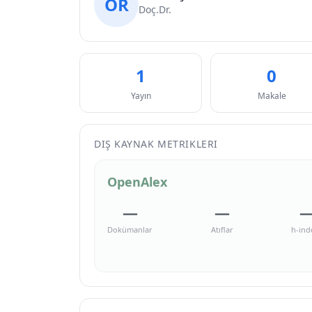
ÖR
Doç.Dr.
1
0
Yayın
Makale
DIŞ KAYNAK METRIKLERI
OpenAlex
—
—
Dokümanlar
Atıflar
h-ind