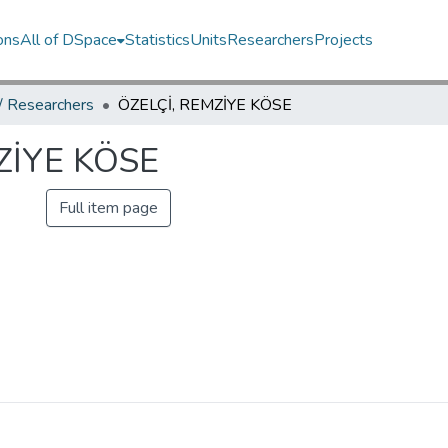
ons
All of DSpace
Statistics
Units
Researchers
Projects
 / Researchers
ÖZELÇİ, REMZİYE KÖSE
ZİYE KÖSE
Full item page