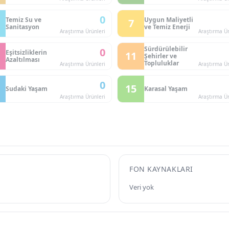
0
Temiz Su ve
Uygun Maliyetli
7
Sanitasyon
ve Temiz Enerji
Araştırma Ürünleri
Araştırma Ür
Sürdürülebilir
0
Eşitsizliklerin
11
Şehirler ve
Azaltılması
Topluluklar
Araştırma Ürünleri
Araştırma Ür
0
15
Sudaki Yaşam
Karasal Yaşam
Araştırma Ürünleri
Araştırma Ür
FON KAYNAKLARI
Veri yok