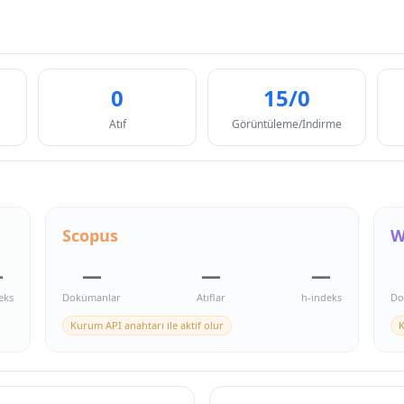
0
15/0
Atıf
Görüntüleme/İndirme
Scopus
W
—
—
—
—
eks
Dokümanlar
Atıflar
h-indeks
Do
Kurum API anahtarı ile aktif olur
K