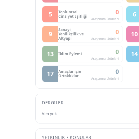
0
Toplumsal
5
6
Cinsiyet Eşitliği
Araştırma Ürünleri
Sanayi,
0
9
10
Yenilikçilik ve
Altyapı
Araştırma Ürünleri
0
13
14
İklim Eylemi
Araştırma Ürünleri
0
Amaçlar için
17
Ortaklıklar
Araştırma Ürünleri
DERGILER
Veri yok
YETKINLIK / KONULAR