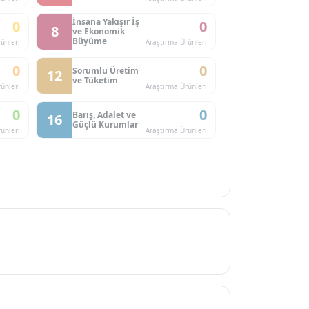
İnsana Yakışır İş
0
0
8
ve Ekonomik
Büyüme
ünleri
Araştırma Ürünleri
0
0
Sorumlu Üretim
12
ve Tüketim
ünleri
Araştırma Ürünleri
0
0
Barış, Adalet ve
16
Güçlü Kurumlar
ünleri
Araştırma Ürünleri