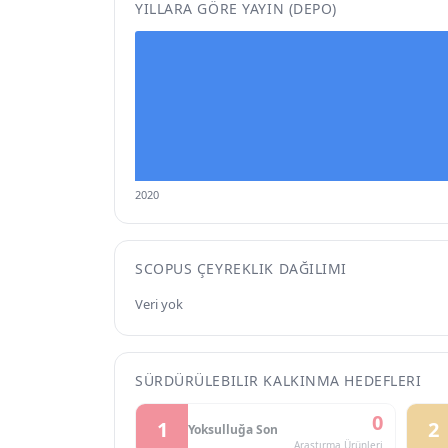
YILLARA GÖRE YAYIN (DEPO)
2020
SCOPUS ÇEYREKLIK DAĞILIMI
Veri yok
SÜRDÜRÜLEBILIR KALKINMA HEDEFLERI
0
1
2
Yoksulluğa Son
Araştırma Ürünleri