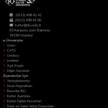
(0212) 498 41 41
(0212) 498 43 06
kultur@iku.edu.tr
E5 Karayolu üzeri Bakırköy
34158 İstanbul
e-Üniversite
Orion
CATS
Unidocs
Unitime
Açık Erişim
Diğer Servisler
Ziyaretciler İçin
Yerleşkelerimiz
İnsan Kaynakları
Basında İKÜ
Kültür Ajandası
Kültür Eğitim Kurumları
İhale ve Satın Alma Duyuruları