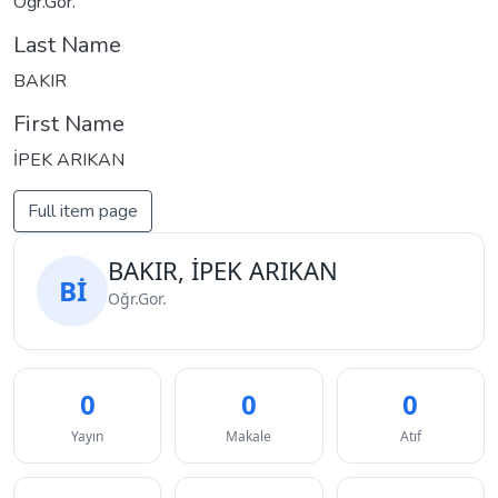
Oğr.Gor.
Last Name
BAKIR
First Name
İPEK ARIKAN
Full item page
BAKIR, İPEK ARIKAN
Bİ
Oğr.Gor.
0
0
0
Yayın
Makale
Atıf