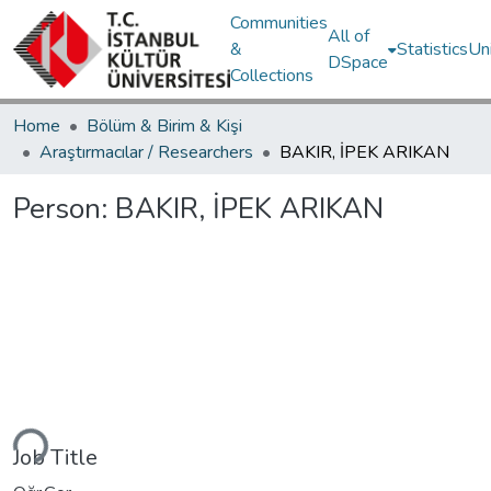
Communities
All of
&
Statistics
Un
DSpace
Collections
Home
Bölüm & Birim & Kişi
Araştırmacılar / Researchers
BAKIR, İPEK ARIKAN
Person:
BAKIR, İPEK ARIKAN
Loading...
Job Title