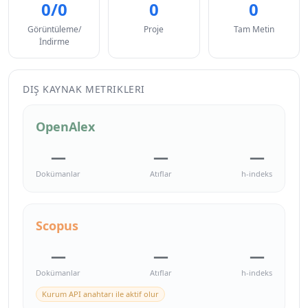
0/0
0
0
Görüntüleme/
Proje
Tam Metin
İndirme
DIŞ KAYNAK METRIKLERI
OpenAlex
—
—
—
Dokümanlar
Atıflar
h-indeks
Scopus
—
—
—
Dokümanlar
Atıflar
h-indeks
Kurum API anahtarı ile aktif olur