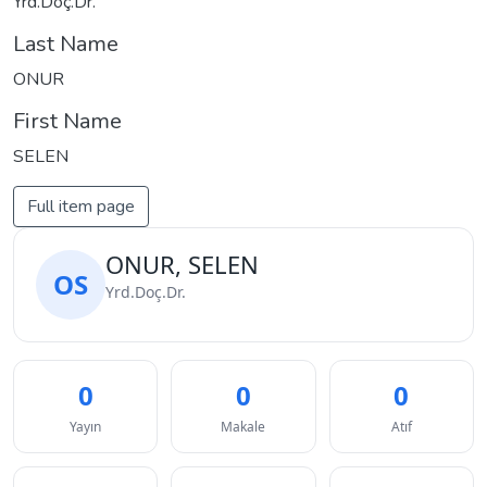
Yrd.Doç.Dr.
Last Name
ONUR
First Name
SELEN
Full item page
ONUR, SELEN
OS
Yrd.Doç.Dr.
0
0
0
Yayın
Makale
Atıf