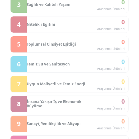
0
3
Sağlık ve Kaliteli Yaşam
Araştırma Ürünleri
0
4
Nitelikli Eğitim
Araştırma Ürünleri
0
5
Toplumsal Cinsiyet Eşitliği
Araştırma Ürünleri
0
6
Temiz Su ve Sanitasyon
Araştırma Ürünleri
0
7
Uygun Maliyetli ve Temiz Enerji
Araştırma Ürünleri
0
İnsana Yakışır İş ve Ekonomik
8
Büyüme
Araştırma Ürünleri
0
9
Sanayi, Yenilikçilik ve Altyapı
Araştırma Ürünleri