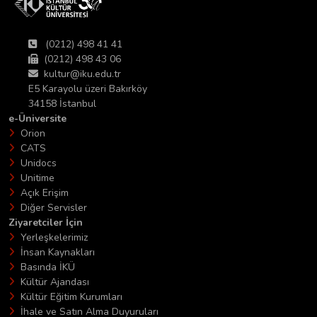
(0212) 498 41 41
(0212) 498 43 06
kultur@iku.edu.tr
E5 Karayolu üzeri Bakırköy
34158 İstanbul
e-Üniversite
Orion
CATS
Unidocs
Unitime
Açık Erişim
Diğer Servisler
Ziyaretciler İçin
Yerleşkelerimiz
İnsan Kaynakları
Basında İKÜ
Kültür Ajandası
Kültür Eğitim Kurumları
İhale ve Satın Alma Duyuruları