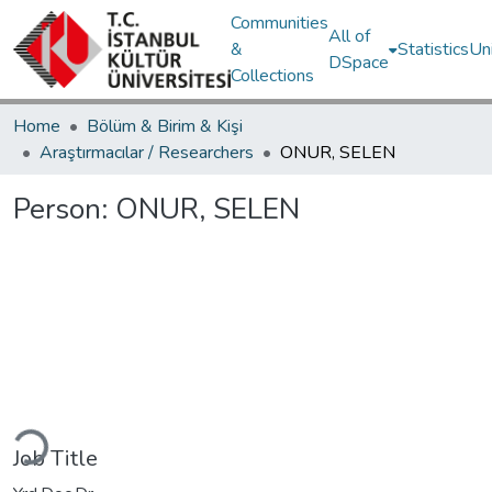
Communities
All of
&
Statistics
Un
DSpace
Collections
Home
Bölüm & Birim & Kişi
Araştırmacılar / Researchers
ONUR, SELEN
Person:
ONUR, SELEN
Loading...
Job Title