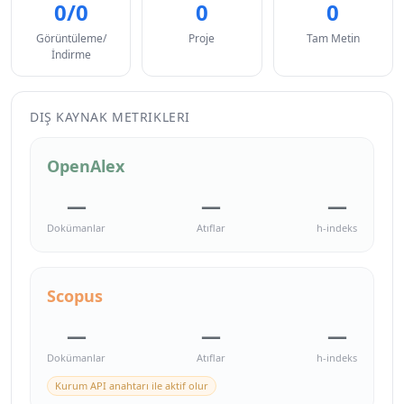
0/0
0
0
Görüntüleme/
Proje
Tam Metin
İndirme
DIŞ KAYNAK METRIKLERI
OpenAlex
—
—
—
Dokümanlar
Atıflar
h-indeks
Scopus
—
—
—
Dokümanlar
Atıflar
h-indeks
Kurum API anahtarı ile aktif olur