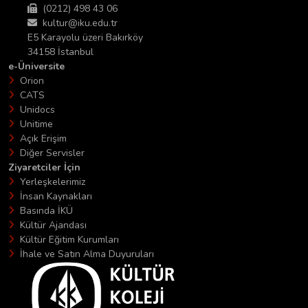
(0212) 498 43 06
kultur@iku.edu.tr
E5 Karayolu üzeri Bakırköy
34158 İstanbul
e-Üniversite
Orion
CATS
Unidocs
Unitime
Açık Erişim
Diğer Servisler
Ziyaretciler İçin
Yerleşkelerimiz
İnsan Kaynakları
Basında İKÜ
Kültür Ajandası
Kültür Eğitim Kurumları
İhale ve Satın Alma Duyuruları