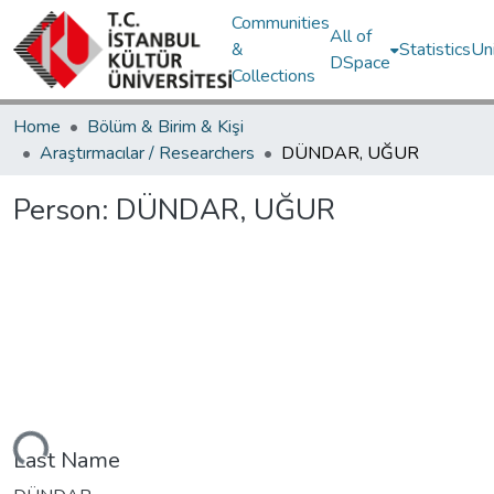
Communities
All of
&
Statistics
Un
DSpace
Collections
Home
Bölüm & Birim & Kişi
Araştırmacılar / Researchers
DÜNDAR, UĞUR
Person:
DÜNDAR, UĞUR
Loading...
Last Name