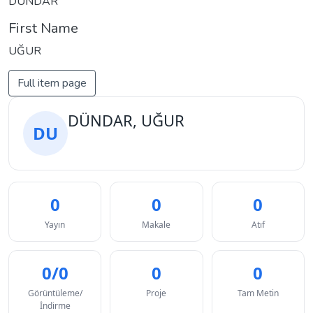
DÜNDAR
First Name
UĞUR
Full item page
DÜNDAR, UĞUR
DU
0
0
0
Yayın
Makale
Atıf
0/0
0
0
Görüntüleme/
Proje
Tam Metin
İndirme