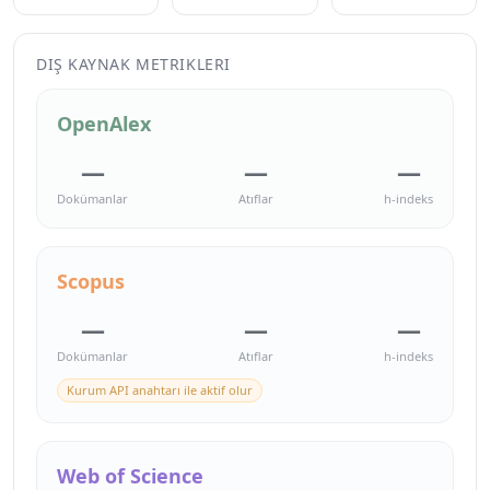
DIŞ KAYNAK METRIKLERI
OpenAlex
—
—
—
Dokümanlar
Atıflar
h-indeks
Scopus
—
—
—
Dokümanlar
Atıflar
h-indeks
Kurum API anahtarı ile aktif olur
Web of Science