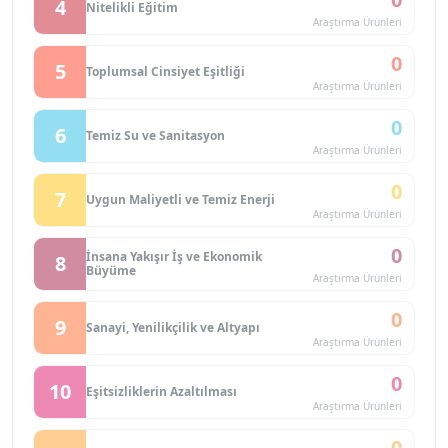
4
Nitelikli Eğitim
Araştırma Ürünleri
0
5
Toplumsal Cinsiyet Eşitliği
Araştırma Ürünleri
0
6
Temiz Su ve Sanitasyon
Araştırma Ürünleri
0
7
Uygun Maliyetli ve Temiz Enerji
Araştırma Ürünleri
0
İnsana Yakışır İş ve Ekonomik
8
Büyüme
Araştırma Ürünleri
0
9
Sanayi, Yenilikçilik ve Altyapı
Araştırma Ürünleri
0
10
Eşitsizliklerin Azaltılması
Araştırma Ürünleri
0