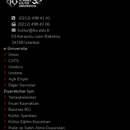
(0212) 498 41 41
(0212) 498 43 06
kultur@iku.edu.tr
E5 Karayolu üzeri Bakırköy
34158 İstanbul
e-Üniversite
Orion
CATS
Unidocs
Unitime
Açık Erişim
Diğer Servisler
Ziyaretciler İçin
Yerleşkelerimiz
İnsan Kaynakları
Basında İKÜ
Kültür Ajandası
Kültür Eğitim Kurumları
İhale ve Satın Alma Duyuruları