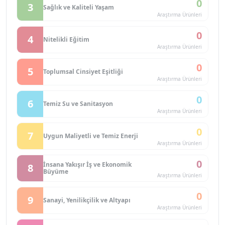
0
3
Sağlık ve Kaliteli Yaşam
Araştırma Ürünleri
0
4
Nitelikli Eğitim
Araştırma Ürünleri
0
5
Toplumsal Cinsiyet Eşitliği
Araştırma Ürünleri
0
6
Temiz Su ve Sanitasyon
Araştırma Ürünleri
0
7
Uygun Maliyetli ve Temiz Enerji
Araştırma Ürünleri
0
İnsana Yakışır İş ve Ekonomik
8
Büyüme
Araştırma Ürünleri
0
9
Sanayi, Yenilikçilik ve Altyapı
Araştırma Ürünleri