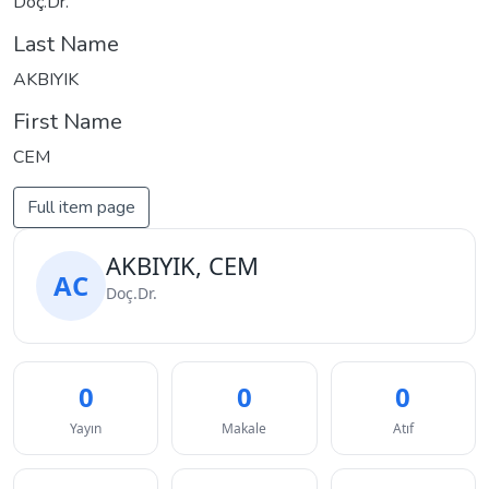
Doç.Dr.
Last Name
AKBIYIK
First Name
CEM
Full item page
AKBIYIK, CEM
AC
Doç.Dr.
0
0
0
Yayın
Makale
Atıf