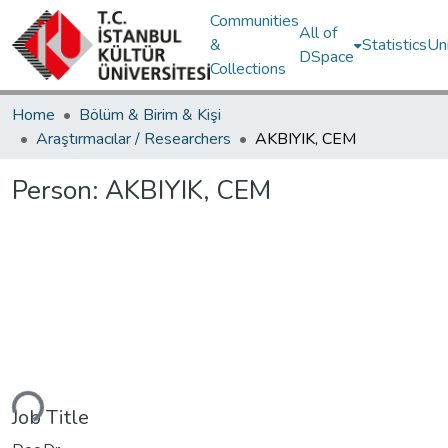
Communities
All of
&
Statistics
Un
DSpace
Collections
Home
Bölüm & Birim & Kişi
Araştırmacılar / Researchers
AKBIYIK, CEM
Person:
AKBIYIK, CEM
Loading...
Job Title