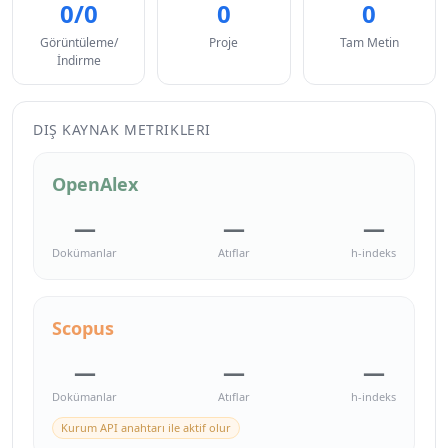
0/0
0
0
Görüntüleme/
Proje
Tam Metin
İndirme
DIŞ KAYNAK METRIKLERI
OpenAlex
—
—
—
Dokümanlar
Atıflar
h-indeks
Scopus
—
—
—
Dokümanlar
Atıflar
h-indeks
Kurum API anahtarı ile aktif olur