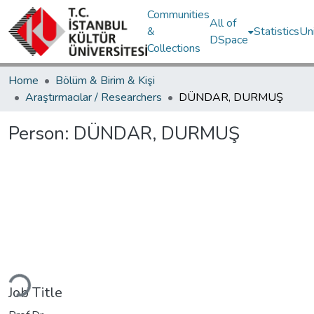
Communities
All of
&
Statistics
Un
DSpace
Collections
Home
Bölüm & Birim & Kişi
Araştırmacılar / Researchers
DÜNDAR, DURMUŞ
Person:
DÜNDAR, DURMUŞ
Loading...
Job Title