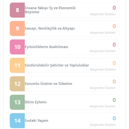
0
İnsana Yakışır İş ve Ekonomik
8
Büyüme
Araştırma Ürünleri
0
9
Sanayi, Yenilikçilik ve Altyapı
Araştırma Ürünleri
0
10
Eşitsizliklerin Azaltılması
Araştırma Ürünleri
0
11
Sürdürülebilir Şehirler ve Topluluklar
Araştırma Ürünleri
0
12
Sorumlu Üretim ve Tüketim
Araştırma Ürünleri
0
13
İklim Eylemi
Araştırma Ürünleri
0
14
Sudaki Yaşam
Araştırma Ürünleri