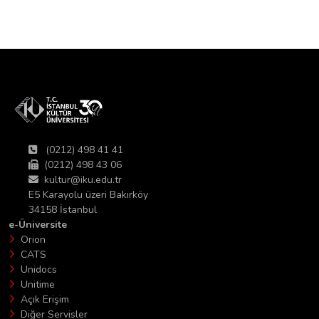
(0212) 498 41 41
(0212) 498 43 06
kultur@iku.edu.tr
E5 Karayolu üzeri Bakırköy
34158 İstanbul
e-Üniversite
Orion
CATS
Unidocs
Unitime
Açık Erişim
Diğer Servisler