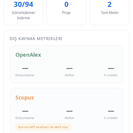
30/94
0
2
Görüntüleme/
Proje
Tam Metin
İndirme
DIŞ KAYNAK METRIKLERI
OpenAlex
—
—
—
Dokümanlar
Atıflar
h-indeks
Scopus
—
—
—
Dokümanlar
Atıflar
h-indeks
Kurum API anahtarı ile aktif olur