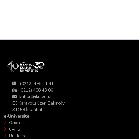
(0212) 498 41 41
(0212) 498 43 06
kultur@iku.edu.tr
E5 Karayolu üzeri Bakırköy
34158 İstanbul
e-Üniversite
Orion
CATS
Unidocs