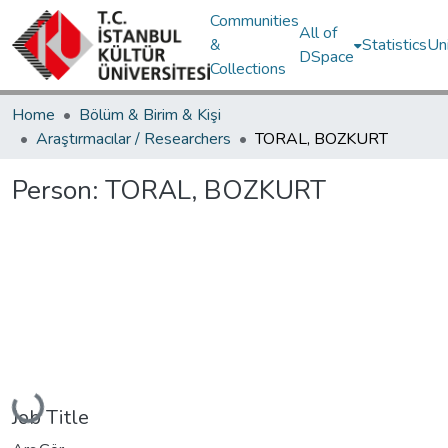
Communities
All of
&
Statistics
Un
DSpace
Collections
Home
Bölüm & Birim & Kişi
Araştırmacılar / Researchers
TORAL, BOZKURT
Person:
TORAL, BOZKURT
Loading...
Job Title