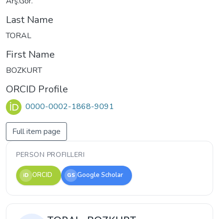
Arş.Gör.
Last Name
TORAL
First Name
BOZKURT
ORCID Profile
0000-0002-1868-9091
Full item page
PERSON PROFILLERI
ORCID
Google Scholar
iD
GS