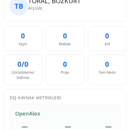
TORAL, BOZKURT
TB
Arş.Gör.
0
0
0
Yayın
Makale
Atıf
0/0
0
0
Görüntüleme/
Proje
Tam Metin
İndirme
DIŞ KAYNAK METRIKLERI
OpenAlex
—
—
—