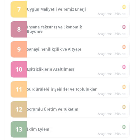
0
7
Uygun Maliyetli ve Temiz Enerji
Araştırma Ürünleri
0
İnsana Yakışır İş ve Ekonomik
8
Büyüme
Araştırma Ürünleri
0
9
Sanayi, Yenilikçilik ve Altyapı
Araştırma Ürünleri
0
10
Eşitsizliklerin Azaltılması
Araştırma Ürünleri
0
11
Sürdürülebilir Şehirler ve Topluluklar
Araştırma Ürünleri
0
12
Sorumlu Üretim ve Tüketim
Araştırma Ürünleri
0
13
İklim Eylemi
Araştırma Ürünleri