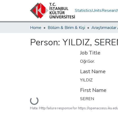
Statistics
Units
Researc
Home
Bölüm & Birim & Kişi
Araştırmacılar
Person:
YILDIZ, SER
Job Title
Oğr.Gor.
Last Name
YILDIZ
First Name
SEREN
Loading...
Hata: Http failure response for https://openaccess.iku