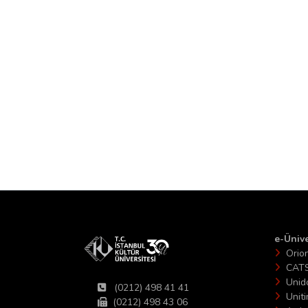
e-Ünive
Orio
CAT
Unid
(0212) 498 41 41
Unit
(0212) 498 43 06