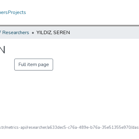
hers
Projects
 / Researchers
YILDIZ, SEREN
EN
Full item page
.edu.tr/metrics-api/researcher/a633dec5-c76a-489e-b76a-35e51355e970/dash