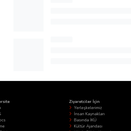
rsite
Ziyaretciler İçin
n
Yerleşkelerimiz
S
İnsan Kaynakları
ocs
Basında İKÜ
ime
Kültür Ajandası