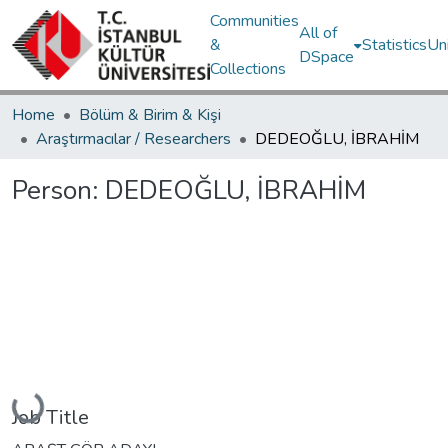
Communities
All of
&
Statistics
Un
DSpace
Collections
Home
Bölüm & Birim & Kişi
Araştırmacılar / Researchers
DEDEOĞLU, İBRAHİM
Person:
DEDEOĞLU, İBRAHİM
Loading...
Job Title