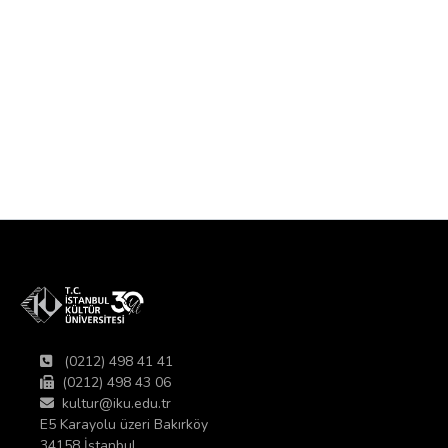
(0212) 498 41 41
(0212) 498 43 06
kultur@iku.edu.tr
E5 Karayolu üzeri Bakırköy
34158 İstanbul