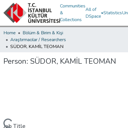
Communities
All of
&
Statistics
Un
DSpace
Collections
Home
Bölüm & Birim & Kişi
Araştırmacılar / Researchers
SÜDOR, KAMİL TEOMAN
Person:
SÜDOR, KAMİL TEOMAN
Job Title