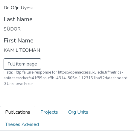
Loading...
Dr. Öğr. Üyesi
Last Name
SÜDOR
First Name
KAMİL TEOMAN
Full item page
Hata: Http failure response for https://openaccess.iku.edu.tr/metrics-
api/researcher/a41f89cc-cffb-4314-805e-1123151ba92d/dashboard:
0 Unknown Error
Publications
Projects
Org Units
Theses Advised