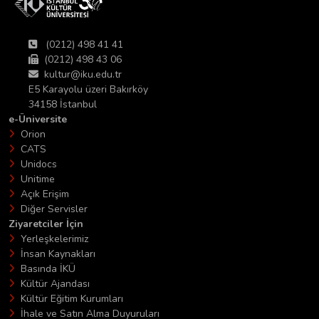
(0212) 498 41 41
(0212) 498 43 06
kultur@iku.edu.tr
E5 Karayolu üzeri Bakırköy
34158 İstanbul
e-Üniversite
Orion
CATS
Unidocs
Unitime
Açık Erişim
Diğer Servisler
Ziyaretciler İçin
Yerleşkelerimiz
İnsan Kaynakları
Basında İKÜ
Kültür Ajandası
Kültür Eğitim Kurumları
İhale ve Satın Alma Duyuruları