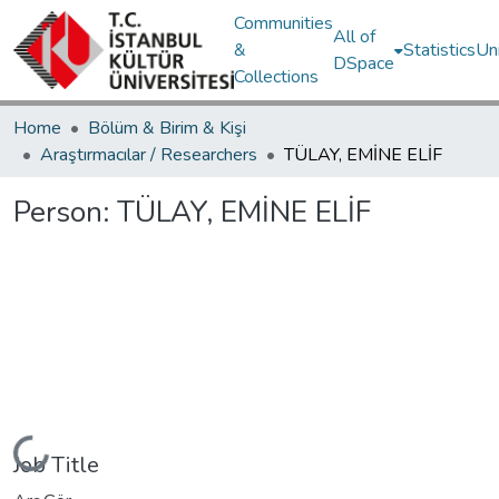
Communities
All of
&
Statistics
Un
DSpace
Collections
Home
Bölüm & Birim & Kişi
Araştırmacılar / Researchers
TÜLAY, EMİNE ELİF
Person:
TÜLAY, EMİNE ELİF
ding...
Job Title