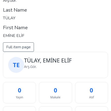
Arş.Gör.
Last Name
TÜLAY
First Name
EMİNE ELİF
Full item page
TÜLAY, EMİNE ELİF
TE
Arş.Gör.
0
0
0
Yayın
Makale
Atıf