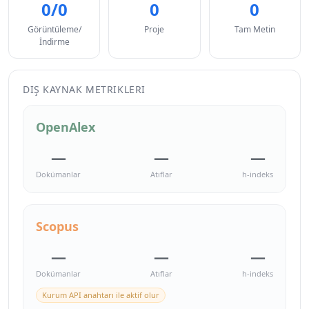
0/0
0
0
Görüntüleme/
Proje
Tam Metin
İndirme
DIŞ KAYNAK METRIKLERI
OpenAlex
—
—
—
Dokümanlar
Atıflar
h-indeks
Scopus
—
—
—
Dokümanlar
Atıflar
h-indeks
Kurum API anahtarı ile aktif olur