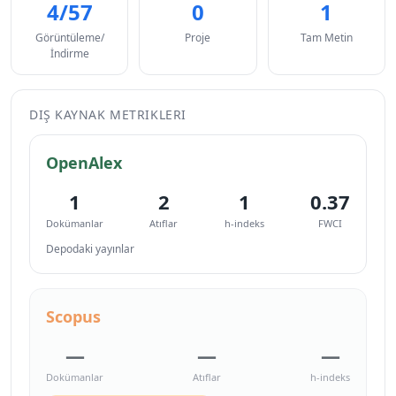
4/57
0
1
Görüntüleme/
Proje
Tam Metin
İndirme
DIŞ KAYNAK METRIKLERI
OpenAlex
1
2
1
0.37
Dokümanlar
Atıflar
h-indeks
FWCI
Depodaki yayınlar
Scopus
—
—
—
Dokümanlar
Atıflar
h-indeks