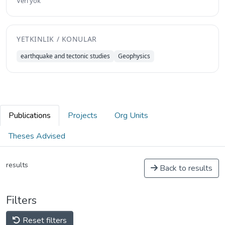
Veri yok
YETKINLIK / KONULAR
earthquake and tectonic studies
Geophysics
Publications
Projects
Org Units
Theses Advised
results
Back to results
Filters
Reset filters