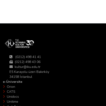
(0212) 498 41 41
(0212) 498 43 06
kultur@iku.edu.tr
E5 Karayolu üzeri Bakırköy
34158 İstanbul
e-Üniversite
Orion
CATS
Unidocs
Unitime