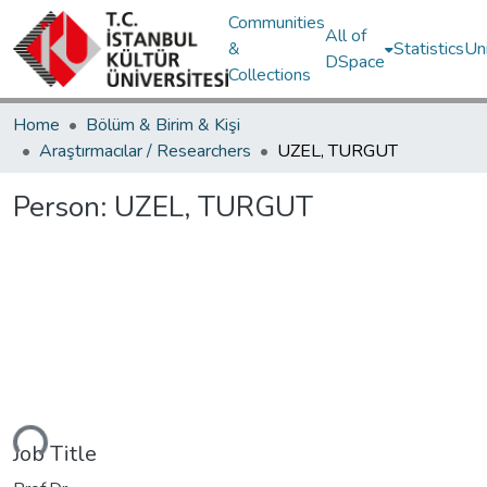
Communities
All of
&
Statistics
Un
DSpace
Collections
Home
Bölüm & Birim & Kişi
Araştırmacılar / Researchers
UZEL, TURGUT
Person:
UZEL, TURGUT
Loading...
Job Title