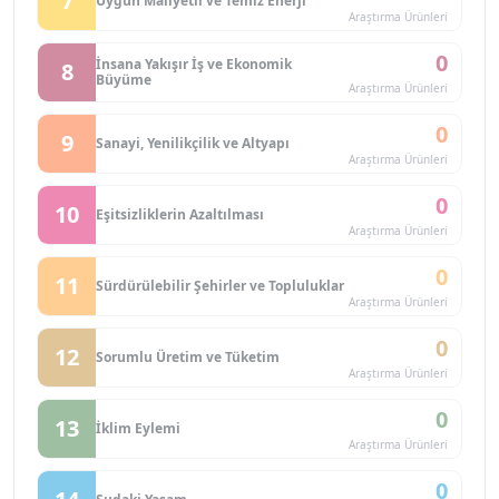
7
Uygun Maliyetli ve Temiz Enerji
Araştırma Ürünleri
0
İnsana Yakışır İş ve Ekonomik
8
Büyüme
Araştırma Ürünleri
0
9
Sanayi, Yenilikçilik ve Altyapı
Araştırma Ürünleri
0
10
Eşitsizliklerin Azaltılması
Araştırma Ürünleri
0
11
Sürdürülebilir Şehirler ve Topluluklar
Araştırma Ürünleri
0
12
Sorumlu Üretim ve Tüketim
Araştırma Ürünleri
0
13
İklim Eylemi
Araştırma Ürünleri
0