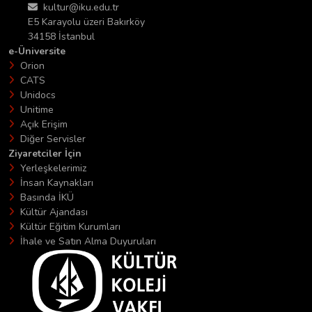
kultur@iku.edu.tr
E5 Karayolu üzeri Bakırköy
34158 İstanbul
e-Üniversite
Orion
CATS
Unidocs
Unitime
Açık Erişim
Diğer Servisler
Ziyaretciler İçin
Yerleşkelerimiz
İnsan Kaynakları
Basında İKÜ
Kültür Ajandası
Kültür Eğitim Kurumları
İhale ve Satın Alma Duyuruları