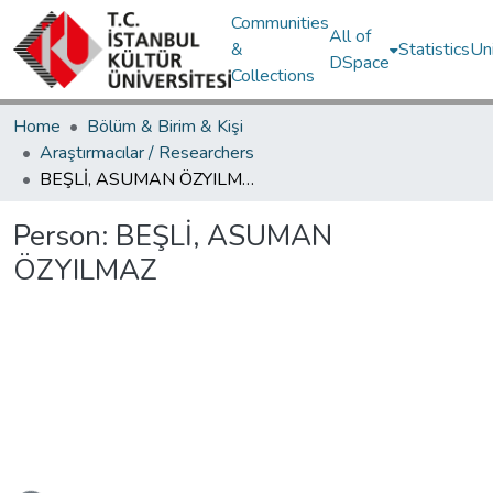
Communities
All of
&
Statistics
Un
DSpace
Collections
Home
Bölüm & Birim & Kişi
Araştırmacılar / Researchers
BEŞLİ, ASUMAN ÖZYILMAZ
Person:
BEŞLİ, ASUMAN
ÖZYILMAZ
Loading...