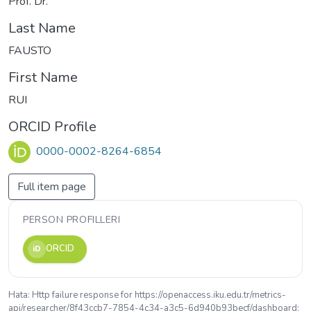
Prof. Dr.
Last Name
FAUSTO
First Name
RUI
ORCID Profile
0000-0002-8264-6854
Full item page
PERSON PROFILLERI
ORCID
iD
Hata: Http failure response for https://openaccess.iku.edu.tr/metrics-
api/researcher/8f43ccb7-7854-4c34-a3c5-6d940b93becf/dashboard: