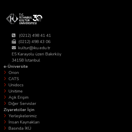
(0212) 498 41 41
(0212) 498 43 06
kultur@iku.edu.tr
E5 Karayolu üzeri Bakırköy
34158 İstanbul
e-Üniversite
Orion
CATS
Unidocs
Unitime
Açık Erişim
Diğer Servisler
Ziyaretciler İçin
Yerleşkelerimiz
İnsan Kaynakları
Basında İKÜ