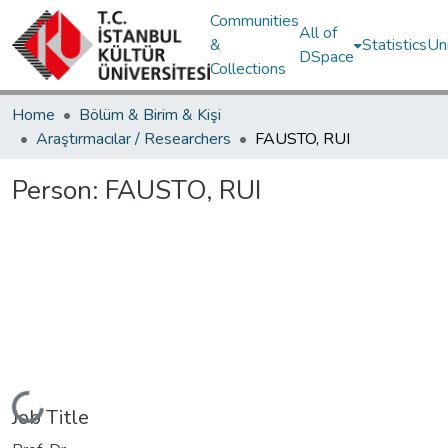
Communities
All of
&
Statistics
Un
DSpace
Collections
Home
Bölüm & Birim & Kişi
Araştırmacılar / Researchers
FAUSTO, RUI
Person:
FAUSTO, RUI
Loading...
Job Title