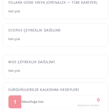
YILLARA GÖRE YAYIN (OPENALEX — TÜM KARIYER)
Veri yok
SCOPUS ÇEYREKLIK DAĞILIMI
Veri yok
WOS ÇEYREKLIK DAĞILIMI
Veri yok
SÜRDÜRÜLEBILIR KALKINMA HEDEFLERI
0
1
Yoksulluğa Son
Araştırma Ürünleri