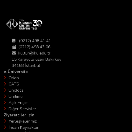
(0212) 498 41 41
(0212) 498 43 06
kultur@iku.edu.tr
E5 Karayolu üzeri Bakırköy
34158 İstanbul
e-Üniversite
Orion
CATS
Unidocs
Unitime
Açık Erişim
Diğer Servisler
Ziyaretciler İçin
Yerleşkelerimiz
İnsan Kaynakları