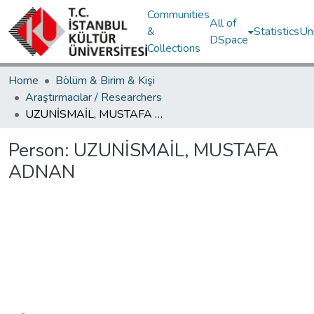
Communities
All of
&
Statistics
Un
DSpace
Collections
Home
Bölüm & Birim & Kişi
Araştırmacılar / Researchers
UZUNİSMAİL, MUSTAFA ADNAN
Person:
UZUNİSMAİL, MUSTAFA
ADNAN