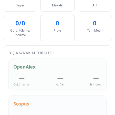
Yayın
Makale
Atıf
0/0
0
0
Görüntüleme/
Proje
Tam Metin
İndirme
DIŞ KAYNAK METRIKLERI
OpenAlex
—
—
—
Dokümanlar
Atıflar
h-indeks
Scopus
—
—
—