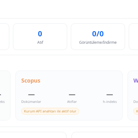
0
0/0
Atıf
Görüntüleme/İndirme
Scopus
W
—
—
—
—
eks
Dokümanlar
Atıflar
h-indeks
Do
Kurum API anahtarı ile aktif olur
K