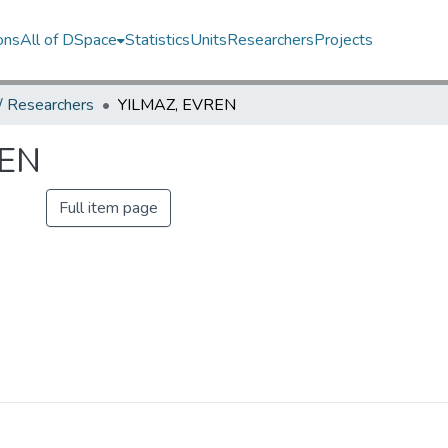
ons
All of DSpace
Statistics
Units
Researchers
Projects
 / Researchers
YILMAZ, EVREN
REN
Full item page