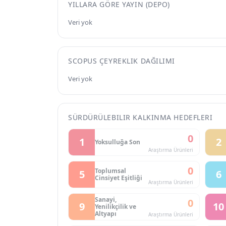
YILLARA GÖRE YAYIN (DEPO)
Veri yok
SCOPUS ÇEYREKLIK DAĞILIMI
Veri yok
SÜRDÜRÜLEBILIR KALKINMA HEDEFLERI
0
1
2
Yoksulluğa Son
Araştırma Ürünleri
0
Toplumsal
5
6
Cinsiyet Eşitliği
Araştırma Ürünleri
Sanayi,
0
9
10
Yenilikçilik ve
Altyapı
Araştırma Ürünleri