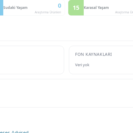
0
15
Sudaki Yaşam
Karasal Yaşam
Araştırma Ürünleri
Araştırma Ür
FON KAYNAKLARI
Veri yok
eses Advised