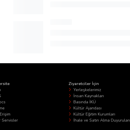
rsite
Ziyaretciler İçin
n
Yerleşkelerimiz
S
İnsan Kaynakları
ocs
Basında İKÜ
ime
Kültür Ajandası
Erişim
Kültür Eğitim Kurumları
 Servisler
İhale ve Satın Alma Duyuruları