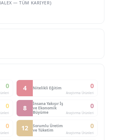
NALEX — TÜM KARIYER)
0
0
4
Nitelikli Eğitim
ünleri
Araştırma Ürünleri
İnsana Yakışır İş
0
0
8
ve Ekonomik
Büyüme
ünleri
Araştırma Ürünleri
0
0
Sorumlu Üretim
12
ve Tüketim
ünleri
Araştırma Ürünleri