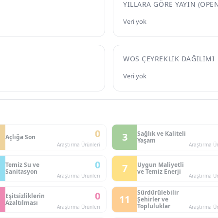
YILLARA GÖRE YAYIN (OPE
Veri yok
WOS ÇEYREKLIK DAĞILIMI
Veri yok
0
Sağlık ve Kaliteli
3
Açlığa Son
Yaşam
Araştırma Ürünleri
Araştırma Ür
0
Temiz Su ve
Uygun Maliyetli
7
Sanitasyon
ve Temiz Enerji
Araştırma Ürünleri
Araştırma Ür
Sürdürülebilir
0
Eşitsizliklerin
11
Şehirler ve
Azaltılması
Topluluklar
Araştırma Ürünleri
Araştırma Ür