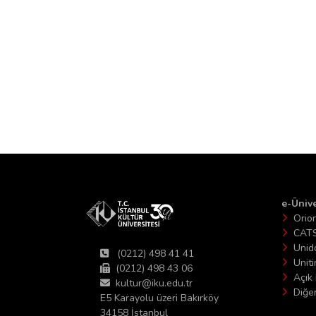
e-Ünive
Orio
CAT
Unid
(0212) 498 41 41
Unit
(0212) 498 43 06
Açık 
kultur@iku.edu.tr
Diğer
E5 Karayolu üzeri Bakırköy
34158 İstanbul