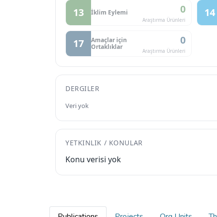
0
13
14
İklim Eylemi
Araştırma Ürünleri
0
Amaçlar için
17
Ortaklıklar
Araştırma Ürünleri
DERGILER
Veri yok
YETKINLIK / KONULAR
Konu verisi yok
Publications
Projects
Org Units
Th