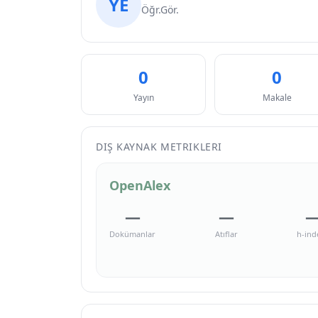
YE
Öğr.Gör.
0
0
Yayın
Makale
DIŞ KAYNAK METRIKLERI
OpenAlex
—
—
Dokümanlar
Atıflar
h-ind