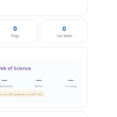
0
0
Proje
Tam Metin
eb of Science
—
—
—
kümanlar
Atıflar
h-indeks
urum API anahtarı ile aktif olur