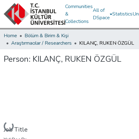
Communities
All of
&
Statistics
Un
DSpace
Collections
Home
Bölüm & Birim & Kişi
Araştırmacılar / Researchers
KILANÇ, RUKEN ÖZGÜL
Person:
KILANÇ, RUKEN ÖZGÜL
Loading...
Job Title