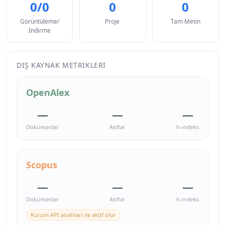
0/0
0
0
Görüntüleme/
Proje
Tam Metin
İndirme
DIŞ KAYNAK METRIKLERI
OpenAlex
—
—
—
Dokümanlar
Atıflar
h-indeks
Scopus
—
—
—
Dokümanlar
Atıflar
h-indeks
Kurum API anahtarı ile aktif olur