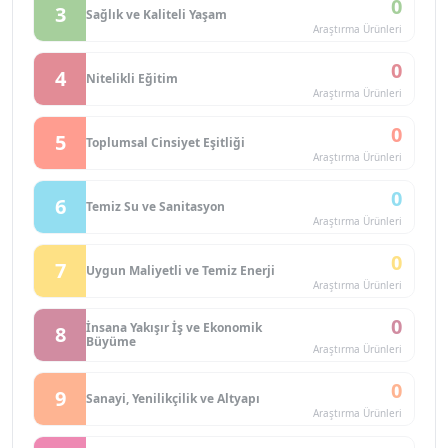
0
3
Sağlık ve Kaliteli Yaşam
Araştırma Ürünleri
0
4
Nitelikli Eğitim
Araştırma Ürünleri
0
5
Toplumsal Cinsiyet Eşitliği
Araştırma Ürünleri
0
6
Temiz Su ve Sanitasyon
Araştırma Ürünleri
0
7
Uygun Maliyetli ve Temiz Enerji
Araştırma Ürünleri
0
İnsana Yakışır İş ve Ekonomik
8
Büyüme
Araştırma Ürünleri
0
9
Sanayi, Yenilikçilik ve Altyapı
Araştırma Ürünleri