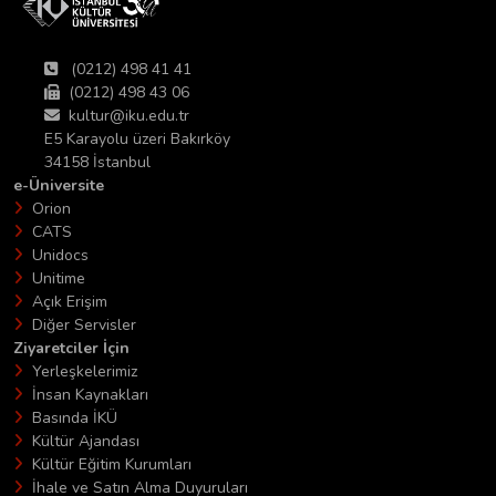
(0212) 498 41 41
(0212) 498 43 06
kultur@iku.edu.tr
E5 Karayolu üzeri Bakırköy
34158 İstanbul
e-Üniversite
Orion
CATS
Unidocs
Unitime
Açık Erişim
Diğer Servisler
Ziyaretciler İçin
Yerleşkelerimiz
İnsan Kaynakları
Basında İKÜ
Kültür Ajandası
Kültür Eğitim Kurumları
İhale ve Satın Alma Duyuruları