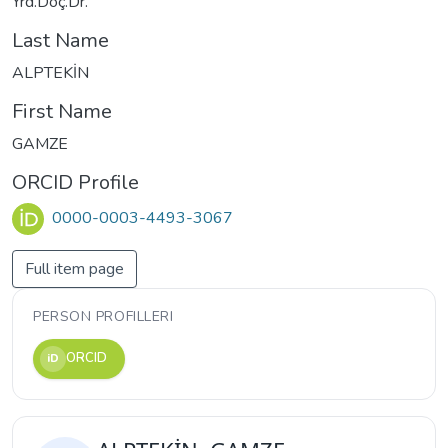
Yrd.Doç.Dr.
Last Name
ALPTEKİN
First Name
GAMZE
ORCID Profile
0000-0003-4493-3067
Full item page
PERSON PROFILLERI
ORCID
iD