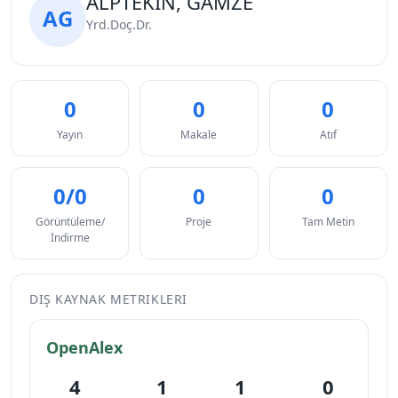
ALPTEKİN, GAMZE
AG
Yrd.Doç.Dr.
0
0
0
Yayın
Makale
Atıf
0/0
0
0
Görüntüleme/
Proje
Tam Metin
İndirme
DIŞ KAYNAK METRIKLERI
OpenAlex
4
1
1
0