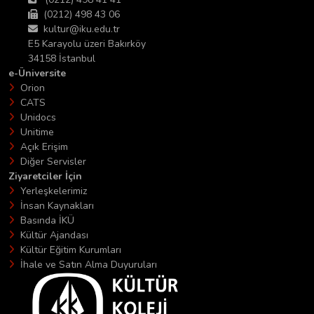
(0212) 498 43 06
kultur@iku.edu.tr
E5 Karayolu üzeri Bakırköy
34158 İstanbul
e-Üniversite
Orion
CATS
Unidocs
Unitime
Açık Erişim
Diğer Servisler
Ziyaretciler İçin
Yerleşkelerimiz
İnsan Kaynakları
Basında İKÜ
Kültür Ajandası
Kültür Eğitim Kurumları
İhale ve Satın Alma Duyuruları