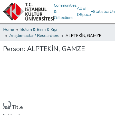
Communities
All of
&
Statistics
Un
DSpace
Collections
Home
Bölüm & Birim & Kişi
Araştırmacılar / Researchers
ALPTEKİN, GAMZE
Person:
ALPTEKİN, GAMZE
Loading...
Job Title