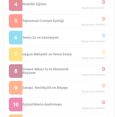
0
4
Nitelikli Eğitim
Araştırma Ürünleri
0
5
Toplumsal Cinsiyet Eşitliği
Araştırma Ürünleri
0
6
Temiz Su ve Sanitasyon
Araştırma Ürünleri
0
7
Uygun Maliyetli ve Temiz Enerji
Araştırma Ürünleri
0
İnsana Yakışır İş ve Ekonomik
8
Büyüme
Araştırma Ürünleri
0
9
Sanayi, Yenilikçilik ve Altyapı
Araştırma Ürünleri
0
10
Eşitsizliklerin Azaltılması
Araştırma Ürünleri