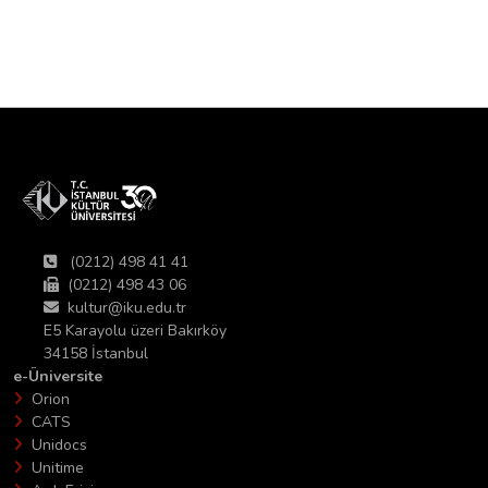
(0212) 498 41 41
(0212) 498 43 06
kultur@iku.edu.tr
E5 Karayolu üzeri Bakırköy
34158 İstanbul
e-Üniversite
Orion
CATS
Unidocs
Unitime