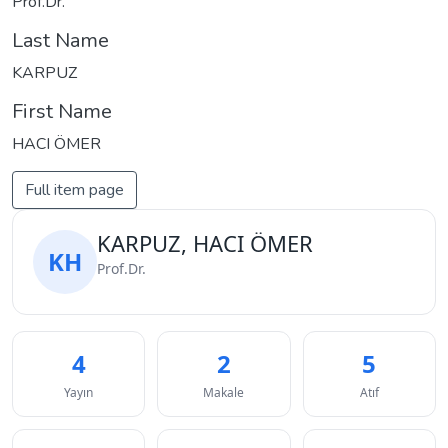
Prof.Dr.
Last Name
KARPUZ
First Name
HACI ÖMER
Full item page
KARPUZ, HACI ÖMER
KH
Prof.Dr.
4
2
5
Yayın
Makale
Atıf