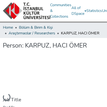
Communities
All of
&
Statistics
Un
DSpace
Collections
Home
Bölüm & Birim & Kişi
Araştırmacılar / Researchers
KARPUZ, HACI ÖMER
Person:
KARPUZ, HACI ÖMER
Loading...
Job Title