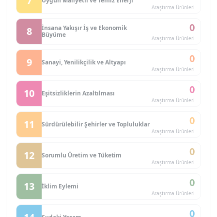
7
Uygun Maliyetli ve Temiz Enerji
Araştırma Ürünleri
0
İnsana Yakışır İş ve Ekonomik
8
Büyüme
Araştırma Ürünleri
0
9
Sanayi, Yenilikçilik ve Altyapı
Araştırma Ürünleri
0
10
Eşitsizliklerin Azaltılması
Araştırma Ürünleri
0
11
Sürdürülebilir Şehirler ve Topluluklar
Araştırma Ürünleri
0
12
Sorumlu Üretim ve Tüketim
Araştırma Ürünleri
0
13
İklim Eylemi
Araştırma Ürünleri
0