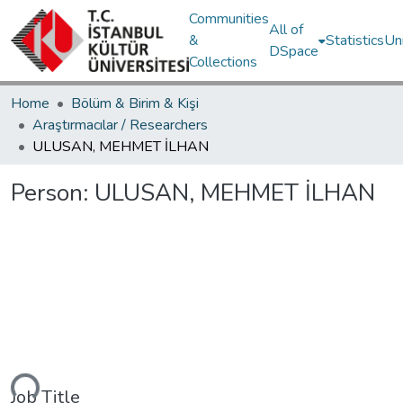
Communities
All of
&
Statistics
Un
DSpace
Collections
Home
Bölüm & Birim & Kişi
Araştırmacılar / Researchers
ULUSAN, MEHMET İLHAN
Person:
ULUSAN, MEHMET İLHAN
ding...
Job Title